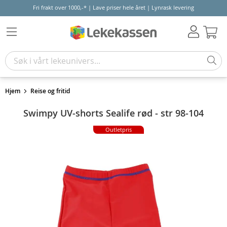
Fri frakt over 1000,-* | Lave priser hele året | Lynrask levering
Hand
Hjem
Reise og fritid
Swimpy UV-shorts Sealife rød - str 98-104
Outletpris