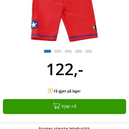
122,-
Få igjen på lager
Kjøp nå
Norges største lekebutikk