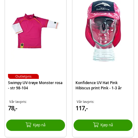
Produktdetaljer
Modell
34-SL8002R
EAN
7394437346897
Outletpris
Swimpy UV-trøye Monster rosa
Konfidence UV Hat Pink
- str 98-104
Hibiscus print Pink - 1-3 år
Vår lavpris:
Vår lavpris:
78,-
117,-
Kjøp nå
Kjøp nå