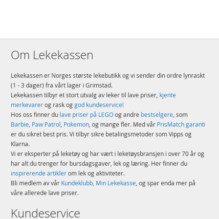
Om Lekekassen
Lekekassen er Norges største lekebutikk og vi sender din ordre lynraskt
(1 - 3 dager) fra vårt lager i Grimstad.
Lekekassen tilbyr et stort utvalg av leker til lave priser,
kjente
merkevarer
og rask og
god kundeservice!
Hos oss finner du
lave priser på LEGO
og andre
bestselgere
, som
Barbie
,
Paw Patrol
,
Pokemon
, og mange fler. Med vår
PrisMatch garanti
er du sikret best pris. Vi tilbyr sikre betalingsmetoder som Vipps og
Klarna.
Vi er eksperter på leketøy og har vært i leketøysbransjen i over 70 år og
har alt du trenger for bursdagsgaver, lek og læring. Her finner du
inspirerende artikler
om lek og aktiviteter.
Bli medlem av vår
Kundeklubb, Min Lekekasse
, og spar enda mer på
våre allerede lave priser.
Kundeservice