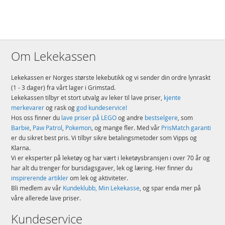
Om Lekekassen
Lekekassen er Norges største lekebutikk og vi sender din ordre lynraskt
(1 - 3 dager) fra vårt lager i Grimstad.
Lekekassen tilbyr et stort utvalg av leker til lave priser,
kjente
merkevarer
og rask og
god kundeservice!
Hos oss finner du
lave priser på LEGO
og andre
bestselgere
, som
Barbie
,
Paw Patrol
,
Pokemon
, og mange fler. Med vår
PrisMatch garanti
er du sikret best pris. Vi tilbyr sikre betalingsmetoder som Vipps og
Klarna.
Vi er eksperter på leketøy og har vært i leketøysbransjen i over 70 år og
har alt du trenger for bursdagsgaver, lek og læring. Her finner du
inspirerende artikler
om lek og aktiviteter.
Bli medlem av vår
Kundeklubb, Min Lekekasse
, og spar enda mer på
våre allerede lave priser.
Kundeservice