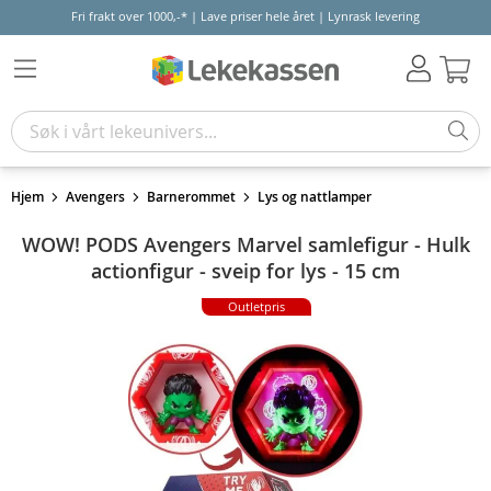
Fri frakt over 1000,-* | Lave priser hele året | Lynrask levering
Hand
Hjem
Avengers
Barnerommet
Lys og nattlamper
WOW! PODS Avengers Marvel samlefigur - Hulk
actionfigur - sveip for lys - 15 cm
Outletpris