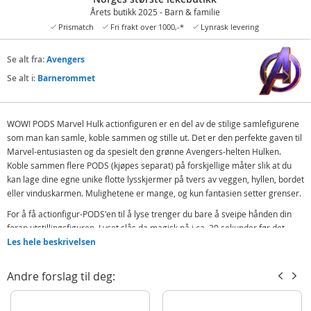
Årets butikk 2025 - Barn & familie
Prismatch
Fri frakt over 1000,-*
Lynrask levering
Se alt fra:
Avengers
Se alt i:
Barnerommet
WOW! PODS Marvel Hulk actionfiguren er en del av de stilige samlefigurene
som man kan samle, koble sammen og stille ut. Det er den perfekte gaven til
Marvel-entusiasten og da spesielt den grønne Avengers-helten Hulken.
Koble sammen flere PODS (kjøpes separat) på forskjellige måter slik at du
kan lage dine egne unike flotte lysskjermer på tvers av veggen, hyllen, bordet
eller vinduskarmen. Mulighetene er mange, og kun fantasien setter grenser.
For å få actionfigur-PODS'en til å lyse trenger du bare å sveipe hånden din
foran utstillingsfiguren. Lyset slås da magisk på i ca. 30 sekunder før det
automatisk slår seg av igjen.
Les hele beskrivelsen
Totalt finnes det 6 ulike Marvel-karakterer man kan samle på, for så å koble
Andre forslag til deg:
de sammen slik du selv ønsker. På grunn av heksagonformen finnes det flere
morsomme måter å sette de sammen på, og PODS'ene glir enkelt sammen.
Samlefigurene passer derfor like godt alene som sammen med andre WOW!