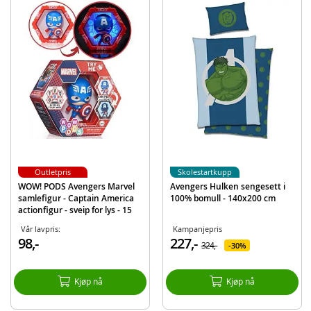
PODS.
Inneholder:
1 WOW! PODS Hulk samlefigur
Detaljer:
Mål: 15 x 5,3 x 15 cm
Batteribehov: 3 x AAA (inkludert)
Alder: fra 3 år
Produktdetaljer
Modell
MVL-1016-05
Outletpris
Skolestartkupp
EAN
5055394016965
WOW! PODS Avengers Marvel
Avengers Hulken sengesett i
samlefigur - Captain America
100% bomull - 140x200 cm
Merke
Avengers
actionfigur - sveip for lys - 15
cm
Vår lavpris:
Kampanjepris
98,-
227,-
324,-
30%
Kjøp nå
Kjøp nå