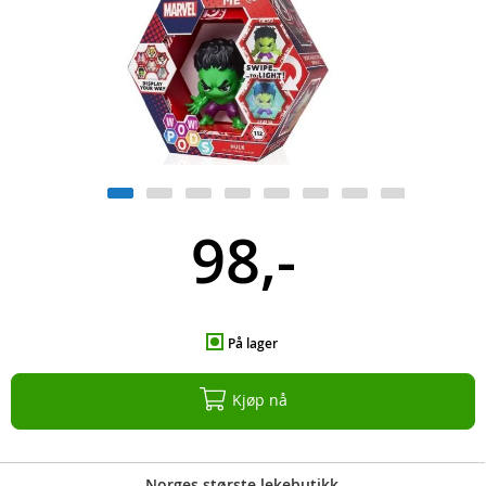
98,-
På lager
Kjøp nå
Norges største lekebutikk