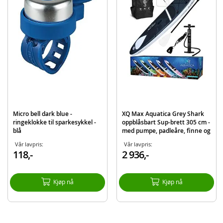
Produktdetaljer
Modell
081070
EAN
8719407101747
Merke
XQ Max
Micro bell dark blue -
XQ Max Aquatica Grey Shark
ringeklokke til sparkesykkel -
oppblåsbart Sup-brett 305 cm -
blå
med pumpe, padleåre, finne og
stropp - maks vekt 150 kg
Vår lavpris:
Vår lavpris:
118,-
2 936,-
Kjøp nå
Kjøp nå