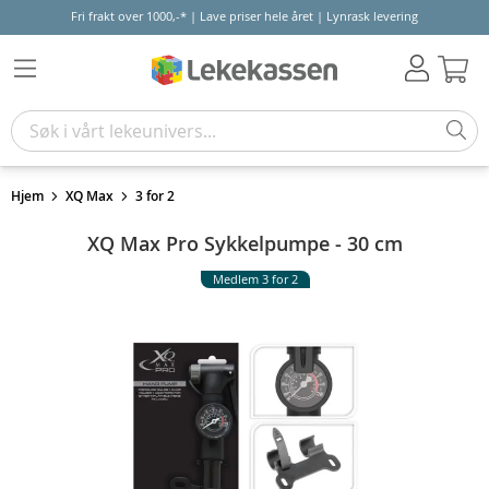
Fri frakt over 1000,-* | Lave priser hele året | Lynrask levering
Hand
Hjem
XQ Max
3 for 2
XQ Max Pro Sykkelpumpe - 30 cm
Medlem 3 for 2