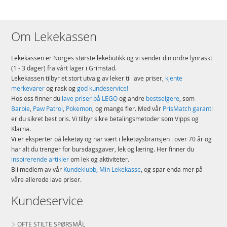
Om Lekekassen
Lekekassen er Norges største lekebutikk og vi sender din ordre lynraskt
(1 - 3 dager) fra vårt lager i Grimstad.
Lekekassen tilbyr et stort utvalg av leker til lave priser,
kjente
merkevarer
og rask og
god kundeservice!
Hos oss finner du
lave priser på LEGO
og andre
bestselgere
, som
Barbie
,
Paw Patrol
,
Pokemon
, og mange fler. Med vår
PrisMatch garanti
er du sikret best pris. Vi tilbyr sikre betalingsmetoder som Vipps og
Klarna.
Vi er eksperter på leketøy og har vært i leketøysbransjen i over 70 år og
har alt du trenger for bursdagsgaver, lek og læring. Her finner du
inspirerende artikler
om lek og aktiviteter.
Bli medlem av vår
Kundeklubb, Min Lekekasse
, og spar enda mer på
våre allerede lave priser.
Kundeservice
OFTE STILTE SPØRSMÅL