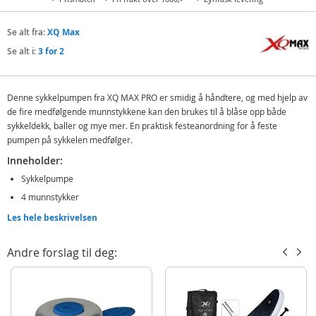
Se alt fra:
XQ Max
Se alt i:
3 for 2
Denne sykkelpumpen fra XQ MAX PRO er smidig å håndtere, og med hjelp av
de fire medfølgende munnstykkene kan den brukes til å blåse opp både
sykkeldekk, baller og mye mer.
En praktisk festeanordning for å feste
pumpen på sykkelen medfølger.
Inneholder:
Sykkelpumpe
4 munnstykker
Festeanordning
Les hele beskrivelsen
Detaljer
Andre forslag til deg:
Mål: 30 cm (L)
Vekt: 105 gram
Max. trykk: 6,8 bar/100 PSI