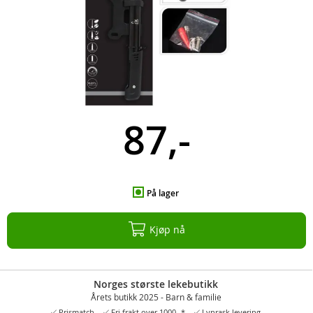
87,-
På lager
Kjøp nå
Norges største lekebutikk
Årets butikk 2025 - Barn & familie
Prismatch
Fri frakt over 1000,-*
Lynrask levering