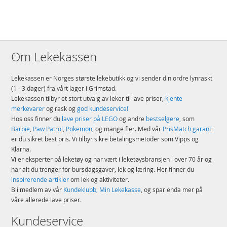
Om Lekekassen
Lekekassen er Norges største lekebutikk og vi sender din ordre lynraskt
(1 - 3 dager) fra vårt lager i Grimstad.
Lekekassen tilbyr et stort utvalg av leker til lave priser,
kjente
merkevarer
og rask og
god kundeservice!
Hos oss finner du
lave priser på LEGO
og andre
bestselgere
, som
Barbie
,
Paw Patrol
,
Pokemon
, og mange fler. Med vår
PrisMatch garanti
er du sikret best pris. Vi tilbyr sikre betalingsmetoder som Vipps og
Klarna.
Vi er eksperter på leketøy og har vært i leketøysbransjen i over 70 år og
har alt du trenger for bursdagsgaver, lek og læring. Her finner du
inspirerende artikler
om lek og aktiviteter.
Bli medlem av vår
Kundeklubb, Min Lekekasse
, og spar enda mer på
våre allerede lave priser.
Kundeservice