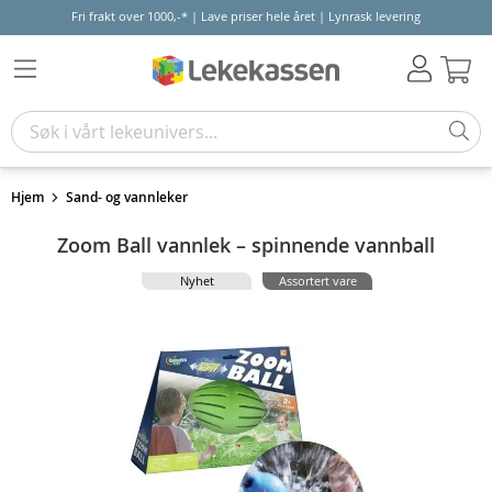
Fri frakt over 1000,-* | Lave priser hele året | Lynrask levering
Hand
Hjem
Sand- og vannleker
Zoom Ball vannlek – spinnende vannball
Nyhet
Assortert vare