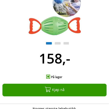
158,-
På lager
Kjøp nå
Norges største lekebutikk