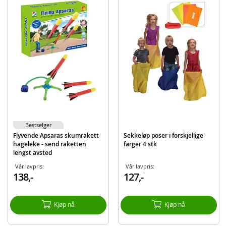
Inneholder:
Zoom Ball vannlek
Detaljer:
Mål eske: ca. 32 x 12 x 24 cm
Alder: fra 8 år
Merk: Varen leveres i ulike farger. Farge kan ikke velges ved bestilling.
Produktdetaljer
Modell
S1786-CY-S009
Bestselger
EAN
7040698734446
Flyvende Apsaras skumrakett
Sekkeløp poser i forskjellige
hageleke - send raketten
farger 4 stk
Aktuelt
Nyheter
lengst avsted
Vår lavpris:
Vår lavpris:
138,-
127,-
Kjøp nå
Kjøp nå