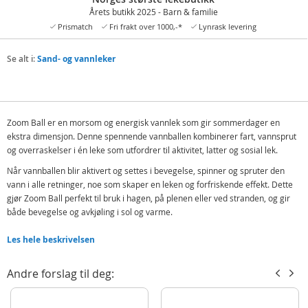
Årets butikk 2025 - Barn & familie
Prismatch
Fri frakt over 1000,-*
Lynrask levering
Se alt i:
Sand- og vannleker
Zoom Ball er en morsom og energisk vannlek som gir sommerdager en
ekstra dimensjon. Denne spennende vannballen kombinerer fart, vannsprut
og overraskelser i én leke som utfordrer til aktivitet, latter og sosial lek.
Når vannballen blir aktivert og settes i bevegelse, spinner og spruter den
vann i alle retninger, noe som skaper en leken og forfriskende effekt. Dette
gjør Zoom Ball perfekt til bruk i hagen, på plenen eller ved stranden, og gir
både bevegelse og avkjøling i sol og varme.
Med sitt robuste og fargerike design er Zoom Ball enkel å bruke og tåler
Les hele beskrivelsen
mange sommerøkter med lek. Den appellerer til barn som liker utfordring,
fart og vannlek, og gir rikelig med muligheter til spontan aktivitet og kreativ
Andre forslag til deg:
konkurranse.
Velg Zoom Ball for en sommer full av latter, bevegelse og minner – et
attraktivt tillegg til bade- og uteleksortimentet.