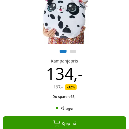
Kampanjepris
134,-
197,-
32%
Du sparer:
63,-
På lager
Kjøp nå