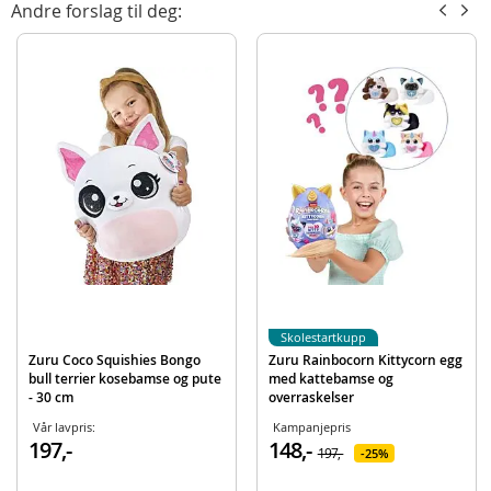
Andre forslag til deg:
Alder: fra 2 år
Produktdetaljer
Modell
9616
EAN
4894680021600
Merke
Zuru
Skolestartkupp
Zuru Coco Squishies Bongo
Zuru Rainbocorn Kittycorn egg
bull terrier kosebamse og pute
med kattebamse og
- 30 cm
overraskelser
Vår lavpris:
Kampanjepris
197,-
148,-
197,-
25%