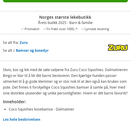
Norges største lekebutikk
Årets butikk 2025 - Barn & familie
Prismatch
Fri frakt over 1000,-*
Lynrask levering
Se alt fra:
Zuru
Se alt i:
Bamser og kosedyr
Skvis, kos og lek med de søte valpene fra Zuru Coco Squishies. Dalmatineren
Bingo er klar til å bli ditt barns bestevenn. Den kjærlige hunden passer
utmerket til å gi gode klemmer og er stor nok til at den også kan brukes som
pute. Det finnes 6 forskjellige Coco Squishies bamser å samle på, hver med
sine distinkte utseender og unike personligheter. Hvem er ditt barns favoritt?
Inneholder:
Coco Squishies kosebamse - Dalmatiner
Les hele beskrivelsen
Detaljer:
Mål: ca. 27 x 30 cm