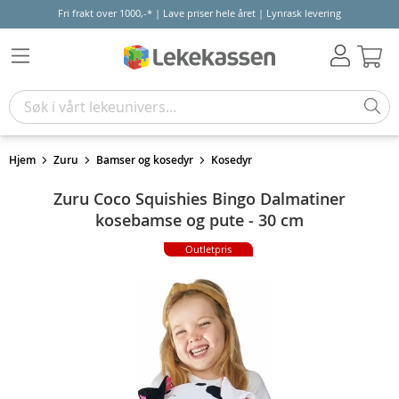
Fri frakt over 1000,-* | Lave priser hele året | Lynrask levering
Hand
Hjem
Zuru
Bamser og kosedyr
Kosedyr
Zuru Coco Squishies Bingo Dalmatiner
kosebamse og pute - 30 cm
Outletpris