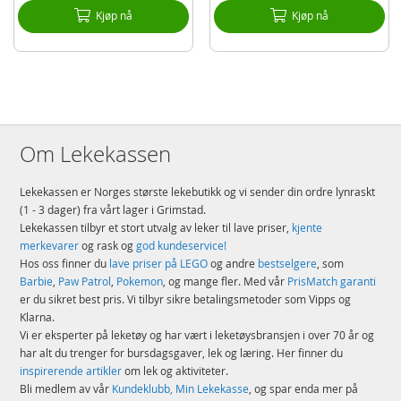
Kjøp nå
Kjøp nå
Om Lekekassen
Lekekassen er Norges største lekebutikk og vi sender din ordre lynraskt
(1 - 3 dager) fra vårt lager i Grimstad.
Lekekassen tilbyr et stort utvalg av leker til lave priser,
kjente
merkevarer
og rask og
god kundeservice!
Hos oss finner du
lave priser på LEGO
og andre
bestselgere
, som
Barbie
,
Paw Patrol
,
Pokemon
, og mange fler. Med vår
PrisMatch garanti
er du sikret best pris. Vi tilbyr sikre betalingsmetoder som Vipps og
Klarna.
Vi er eksperter på leketøy og har vært i leketøysbransjen i over 70 år og
har alt du trenger for bursdagsgaver, lek og læring. Her finner du
inspirerende artikler
om lek og aktiviteter.
Bli medlem av vår
Kundeklubb, Min Lekekasse
, og spar enda mer på