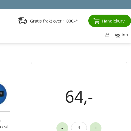
Gratis frakt over
1 000,-
Handlekurv
Logg inn
64,-
m
m skal
-
+