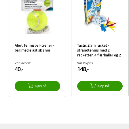
Alert Tennisball-trener -
Tactic Zlam racket -
ball med elastisk snor
strandtennis med 2
racketter, 4 fjærballer og 2
plastballer
Vår lavpris:
Vår lavpris:
40,-
148,-
Kjøp nå
Kjøp nå