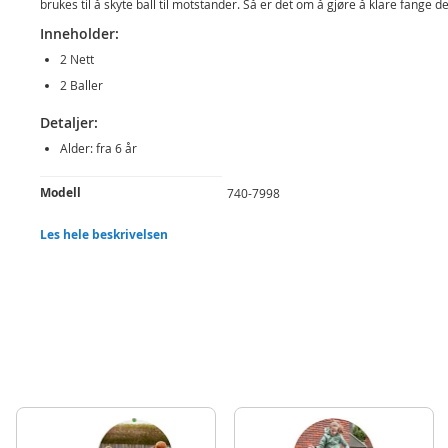
brukes til å skyte ball til motstander. Så er det om å gjøre å klare fange de
Inneholder:
2 Nett
2 Baller
Detaljer:
Alder: fra 6 år
Produktdetaljer
Modell
740-7998
EAN
8710124136494
Les hele beskrivelsen
Merke
Alert