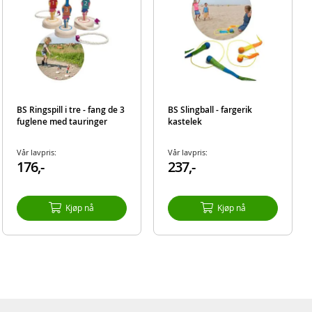
BS Ringspill i tre - fang de 3
BS Slingball - fargerik
fuglene med tauringer
kastelek
Vår lavpris:
Vår lavpris:
176,-
237,-
Kjøp nå
Kjøp nå