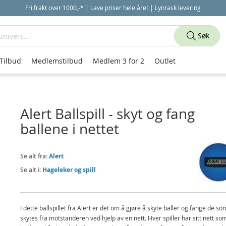
Fri frakt over 1000,-* | Lave priser hele året | Lynrask levering
Søk
Tilbud
Medlemstilbud
Medlem 3 for 2
Outlet
Alert Ballspill - skyt og fang
ballene i nettet
Se alt fra:
Alert
Se alt i:
Hageleker og spill
I dette ballspillet fra Alert er det om å gjøre å skyte baller og fange de so
skytes fra motstanderen ved hjelp av en nett. Hver spiller har sitt nett so