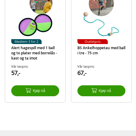
Medlem 3 for 2
Outletpris
Alert hagespill med 1 ball
BS Ankelhoppetau med ball
og to plater med borrelås -
i tre - 75 cm
kast og ta imot
Vår lavpris:
Vår lavpris:
57,-
67,-
Kjøp nå
Kjøp nå