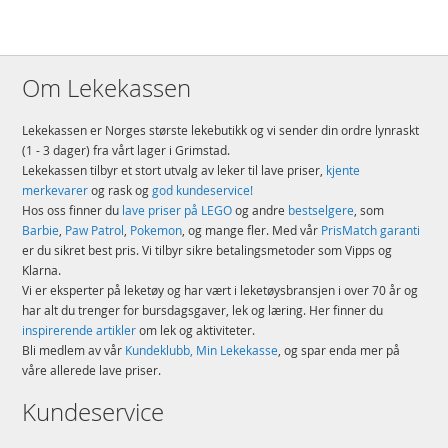
fly-teste bagasjen sin. I tillegg til sitt kvalitetsstempel er også American
Tourister kjent for sitt fargerike, morsomme og ungdommelige utseende.
Ønsket om å levere slitesterke, pålitelige og romslige bagasjeholdere har
stått i fokus siden oppstarten i 1933. Og i over 85 år har American Tourister
Om Lekekassen
gjort akkurat det.
Produktdetaljer
Lekekassen er Norges største lekebutikk og vi sender din ordre lynraskt
Modell
88474-A039
(1 - 3 dager) fra vårt lager i Grimstad.
EAN
5400520207920
Lekekassen tilbyr et stort utvalg av leker til lave priser,
kjente
merkevarer
og rask og
god kundeservice!
Merke
American Tourister
Hos oss finner du
lave priser på LEGO
og andre
bestselgere
, som
Barbie
,
Paw Patrol
,
Pokemon
, og mange fler. Med vår
PrisMatch garanti
er du sikret best pris. Vi tilbyr sikre betalingsmetoder som Vipps og
Klarna.
Vi er eksperter på leketøy og har vært i leketøysbransjen i over 70 år og
har alt du trenger for bursdagsgaver, lek og læring. Her finner du
inspirerende artikler
om lek og aktiviteter.
Bli medlem av vår
Kundeklubb, Min Lekekasse
, og spar enda mer på
våre allerede lave priser.
Kundeservice