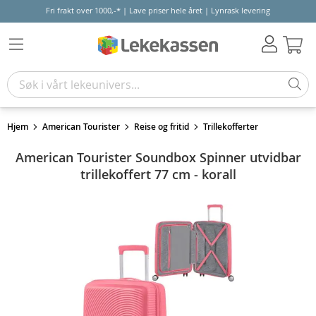
Fri frakt over 1000,-* | Lave priser hele året | Lynrask levering
Hand
Hjem
American Tourister
Reise og fritid
Trillekofferter
American Tourister Soundbox Spinner utvidbar
trillekoffert 77 cm - korall