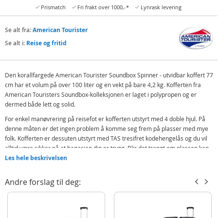
Prismatch
Fri frakt over 1000,-*
Lynrask levering
Se alt fra:
American Tourister
Se alt i:
Reise og fritid
Den korallfargede American Tourister Soundbox Spinner - utvidbar koffert 77
cm har et volum på over 100 liter og en vekt på bare 4,2 kg. Kofferten fra
American Touristers Soundbox-kolleksjonen er laget i polypropen og er
dermed både lett og solid.
For enkel manøvrering på reisefot er kofferten utstyrt med 4 doble hjul. På
denne måten er det ingen problem å komme seg frem på plasser med mye
folk. Kofferten er dessuten utstyrt med TAS tresifret kodehengelås og du vil
alltid være sikker på at bagasjen din er trygg. Blir det trangt om plassen kan
denne geniale kofferten utvides fra 30 cm til 33 cm i bredden, og romme ca
Les hele beskrivelsen
10 liter ekstra bagasje.
Andre forslag til deg:
Funksjoner:
Håndbagasje: Nei
Lås: tresifret TAS kodehengelås