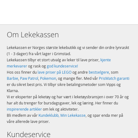
Produktdetaljer
Modell
31775
EAN
5054131317754
Merke
Aquabeads
Om Lekekassen
Lekekassen er Norges største lekebutikk og vi sender din ordre lynraskt
(1 - 3 dager) fra vårt lager i Grimstad.
Lekekassen tilbyr et stort utvalg av leker til lave priser,
kjente
merkevarer
og rask og
god kundeservice!
Hos oss finner du
lave priser på LEGO
og andre
bestselgere
, som
Barbie
,
Paw Patrol
,
Pokemon
, og mange fler. Med vår
PrisMatch garanti
er du sikret best pris. Vi tilbyr sikre betalingsmetoder som Vipps og
Klarna.
Vi er eksperter på leketøy og har vært i leketøysbransjen i over 70 år og
har alt du trenger for bursdagsgaver, lek og læring. Her finner du
inspirerende artikler
om lek og aktiviteter.
Bli medlem av vår
Kundeklubb, Min Lekekasse
, og spar enda mer på
våre allerede lave priser.
Kundeservice