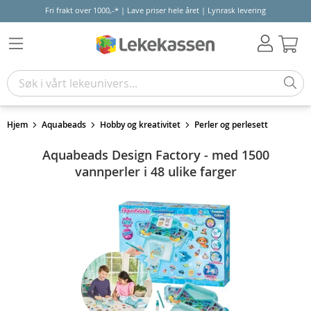
Fri frakt over 1000,-* | Lave priser hele året | Lynrask levering
Hand
Hjem
Aquabeads
Hobby og kreativitet
Perler og perlesett
Aquabeads Design Factory - med 1500
vannperler i 48 ulike farger