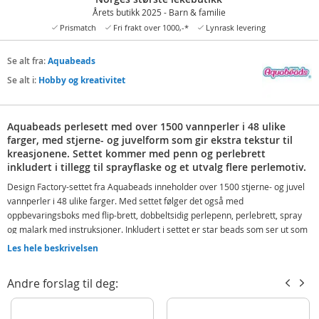
Årets butikk 2025 - Barn & familie
Prismatch
Fri frakt over 1000,-*
Lynrask levering
Se alt fra:
Aquabeads
Se alt i:
Hobby og kreativitet
Aquabeads perlesett med over 1500 vannperler i 48 ulike
farger, med stjerne- og juvelform som gir ekstra tekstur til
kreasjonene. Settet kommer med penn og perlebrett
inkludert i tillegg til sprayflaske og et utvalg flere perlemotiv.
Design Factory-settet fra Aquabeads inneholder over 1500 stjerne- og juvel
vannperler i 48 ulike farger. Med settet følger det også med
oppbevaringsboks med flip-brett, dobbeltsidig perlepenn, perlebrett, spray
og malark med instruksjoner. Inkludert i settet er star beads som ser ut som
små stjerner og kan brukes til å vise tekstur i designen dine.
Les hele beskrivelsen
Lag kreasjoner i forskjellige design, for eksempel enhjørning, bamse, katt,
hund og mye mer. Bruk malen og perlepennen til å plassere perlene på flip-
Andre forslag til deg:
brettet for å lage designet. Ikke bekymre deg for feil, fordi du kan plukke opp
perlene ved å bruke perleutløseren på den motsatte side av perlepennen.