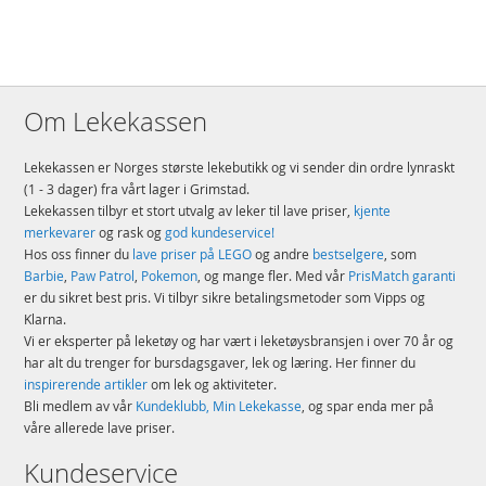
Om Lekekassen
Lekekassen er Norges største lekebutikk og vi sender din ordre lynraskt
(1 - 3 dager) fra vårt lager i Grimstad.
Lekekassen tilbyr et stort utvalg av leker til lave priser,
kjente
merkevarer
og rask og
god kundeservice!
Hos oss finner du
lave priser på LEGO
og andre
bestselgere
, som
Barbie
,
Paw Patrol
,
Pokemon
, og mange fler. Med vår
PrisMatch garanti
er du sikret best pris. Vi tilbyr sikre betalingsmetoder som Vipps og
Klarna.
Vi er eksperter på leketøy og har vært i leketøysbransjen i over 70 år og
har alt du trenger for bursdagsgaver, lek og læring. Her finner du
inspirerende artikler
om lek og aktiviteter.
Bli medlem av vår
Kundeklubb, Min Lekekasse
, og spar enda mer på
våre allerede lave priser.
Kundeservice