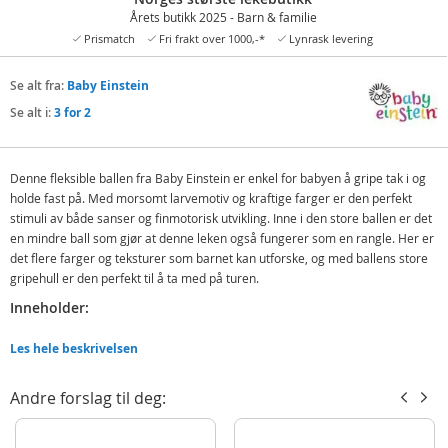
Årets butikk 2025 - Barn & familie
Prismatch
Fri frakt over 1000,-*
Lynrask levering
Se alt fra:
Baby Einstein
Se alt i:
3 for 2
Denne fleksible ballen fra Baby Einstein er enkel for babyen å gripe tak i og
holde fast på. Med morsomt larvemotiv og kraftige farger er den perfekt
stimuli av både sanser og finmotorisk utvikling. Inne i den store ballen er det
en mindre ball som gjør at denne leken også fungerer som en rangle. Her er
det flere farger og teksturer som barnet kan utforske, og med ballens store
gripehull er den perfekt til å ta med på turen.
Inneholder:
Baby Einsten bøyelig ball
Les hele beskrivelsen
Detaljer:
Andre forslag til deg:
Mål: ca. 10 x 10 x 26 cm
Alder: fra 3 mnd.
Rengjøres med fuktig klut