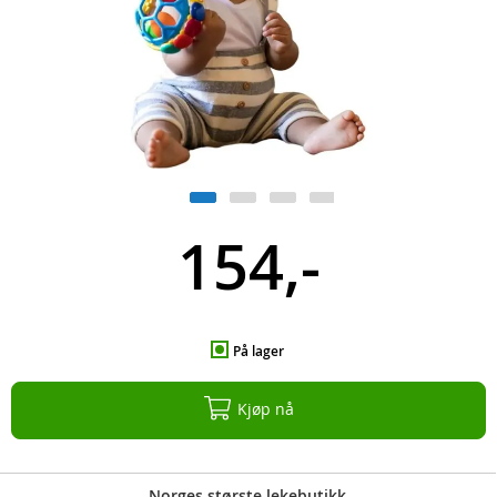
154,-
På lager
Kjøp nå
Norges største lekebutikk