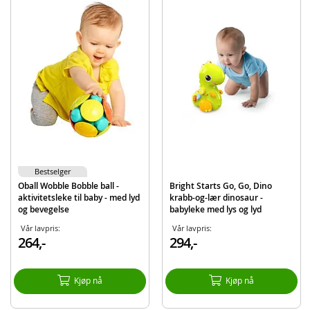
Produktdetaljer
Modell
BE-30974
EAN
074451309746
Merke
Baby Einstein
Bestselger
Oball Wobble Bobble ball -
Bright Starts Go, Go, Dino
aktivitetsleke til baby - med lyd
krabb-og-lær dinosaur -
og bevegelse
babyleke med lys og lyd
Vår lavpris:
Vår lavpris:
264,-
294,-
Kjøp nå
Kjøp nå