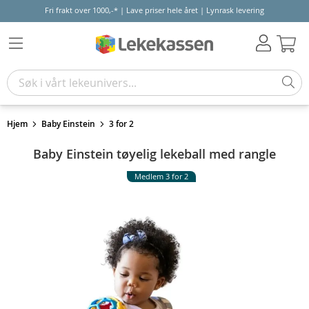
Fri frakt over 1000,-* | Lave priser hele året | Lynrask levering
Hand
Hjem
Baby Einstein
3 for 2
Baby Einstein tøyelig lekeball med rangle
Medlem 3 for 2