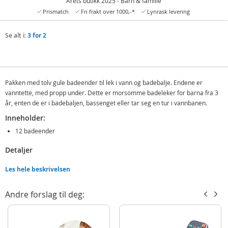
Årets butikk 2025 - Barn & familie
Prismatch
Fri frakt over 1000,-*
Lynrask levering
Se alt i:
3 for 2
Pakken med tolv gule badeender til lek i vann og badebalje. Endene er
vanntette, med propp under. Dette er morsomme badeleker for barna fra 3
år, enten de er i badebaljen, bassenget eller tar seg en tur i vannbanen.
Inneholder:
12 badeender
Detaljer
Alder: fra 3 år
Les hele beskrivelsen
Produktdetaljer
Modell
872305
Andre forslag til deg:
EAN
7040698723051