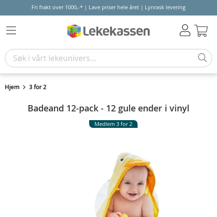
Fri frakt over 1000,-* | Lave priser hele året | Lynrask levering
Hand
Hjem
3 for 2
Badeand 12-pack - 12 gule ender i vinyl
Medlem 3 for 2