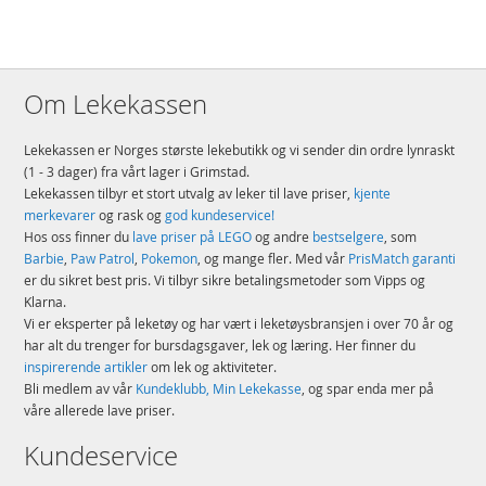
Om Lekekassen
Lekekassen er Norges største lekebutikk og vi sender din ordre lynraskt
(1 - 3 dager) fra vårt lager i Grimstad.
Lekekassen tilbyr et stort utvalg av leker til lave priser,
kjente
merkevarer
og rask og
god kundeservice!
Hos oss finner du
lave priser på LEGO
og andre
bestselgere
, som
Barbie
,
Paw Patrol
,
Pokemon
, og mange fler. Med vår
PrisMatch garanti
er du sikret best pris. Vi tilbyr sikre betalingsmetoder som Vipps og
Klarna.
Vi er eksperter på leketøy og har vært i leketøysbransjen i over 70 år og
har alt du trenger for bursdagsgaver, lek og læring. Her finner du
inspirerende artikler
om lek og aktiviteter.
Bli medlem av vår
Kundeklubb, Min Lekekasse
, og spar enda mer på
våre allerede lave priser.
Kundeservice