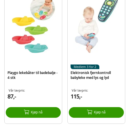
Medlem 3 for 2
Playgo lekebåter til badebalje -
Elektronisk fjernkontroll
4 stk
babyleke med lys og lyd
Vår lavpris:
Vår lavpris:
87,-
115,-
Kjøp nå
Kjøp nå