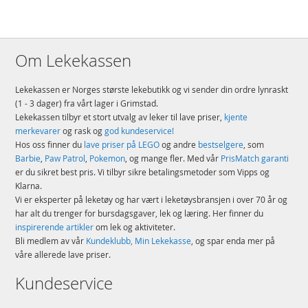
Om Lekekassen
Lekekassen er Norges største lekebutikk og vi sender din ordre lynraskt
(1 - 3 dager) fra vårt lager i Grimstad.
Lekekassen tilbyr et stort utvalg av leker til lave priser,
kjente
merkevarer
og rask og
god kundeservice!
Hos oss finner du
lave priser på LEGO
og andre
bestselgere
, som
Barbie
,
Paw Patrol
,
Pokemon
, og mange fler. Med vår
PrisMatch garanti
er du sikret best pris. Vi tilbyr sikre betalingsmetoder som Vipps og
Klarna.
Vi er eksperter på leketøy og har vært i leketøysbransjen i over 70 år og
har alt du trenger for bursdagsgaver, lek og læring. Her finner du
inspirerende artikler
om lek og aktiviteter.
Bli medlem av vår
Kundeklubb, Min Lekekasse
, og spar enda mer på
våre allerede lave priser.
Kundeservice