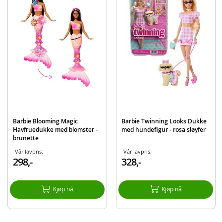
Inneholder:
Barbiedukke
Hundefigur
Tilbehør som hatter, halskjeder og mer
Detaljer:
Mål: ca. 29 cm (H)
Alder: fra 3 år
Produktdetaljer
Modell
JFP38
Barbie Blooming Magic
Barbie Twinning Looks Dukke
EAN
194735303014
Havfruedukke med blomster -
med hundefigur - rosa sløyfer
brunette
Merke
Barbie
Vår lavpris:
Vår lavpris:
298,-
328,-
Kjøp nå
Kjøp nå