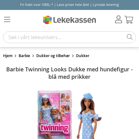
Fri frakt over 1000,-* | Lave priser hele året | Lynrask levering
Hand
Hjem
Barbie
Dukker og tilbehør
Dukker
Barbie Twinning Looks Dukke med hundefigur -
blå med prikker