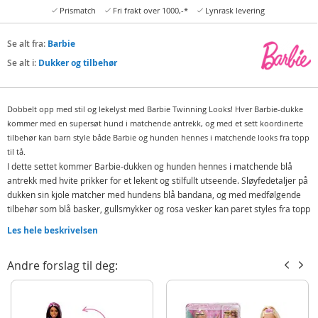
Prismatch
Fri frakt over 1000,-*
Lynrask levering
Se alt fra:
Barbie
Se alt i:
Dukker og tilbehør
Dobbelt opp med stil og lekelyst med Barbie Twinning Looks! Hver Barbie-dukke
kommer med en supersøt hund i matchende antrekk, og med et sett koordinerte
tilbehør kan barn style både Barbie og hunden hennes i matchende looks fra topp
til tå.
I dette settet kommer Barbie-dukken og hunden hennes i matchende blå
antrekk med hvite prikker for et lekent og stilfullt utseende. Sløyfedetaljer på
dukken sin kjole matcher med hundens blå bandana, og med medfølgende
tilbehør som blå basker, gullsmykker og rosa vesker kan paret styles fra topp
til tå.
Les hele beskrivelsen
Dukken har bøylige ledd som gjør det enkelt å posere dem sammen, mens
hundens bånd og halsbånd fullender det koordinerte utseendet. Dette settet
Andre forslag til deg:
er en perfekt gave til barn fra 3 år og oppover som elsker å skape
fantasifulle antrekk og leke med kjæledyr. Hvert sett selges separat, dukken
kan ikke stå selv, og farger samt dekorasjoner kan variere.