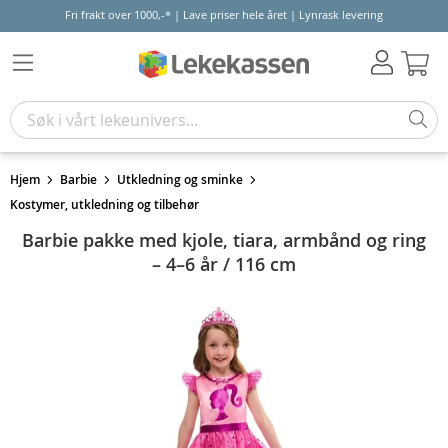
Fri frakt over 1000,-* | Lave priser hele året | Lynrask levering
Hand
Hjem
Barbie
Utkledning og sminke
Kostymer, utkledning og tilbehør
Barbie pakke med kjole, tiara, armbånd og ring
– 4–6 år / 116 cm