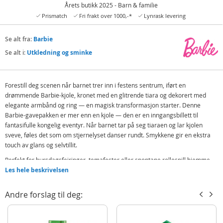
Årets butikk 2025 - Barn & familie
Prismatch
Fri frakt over 1000,-*
Lynrask levering
Se alt fra:
Barbie
Se alt i:
Utkledning og sminke
Forestill deg scenen når barnet trer inn i festens sentrum, iført en
drømmende Barbie-kjole, kronet med en glitrende tiara og dekorert med
elegante armbånd og ring — en magisk transformasjon starter. Denne
Barbie-gavepakken er mer enn en kjole — den er en inngangsbillett til
fantasifulle kongelig eventyr. Når barnet tar på seg tiaraen og lar kjolen
sveve, føles det som om stjernelyset danser rundt. Smykkene gir en ekstra
touch av glans og selvtillit.
Perfekt for bursdagsfeiringer, temafester eller spontane rollespill hjemme.
La denne pakken bli nøkkelen til uendelig lek, latter og minnerike øyeblikk —
Les hele beskrivelsen
det starter nå!
Andre forslag til deg:
Inneholder:
Barbie kjole
Tiara