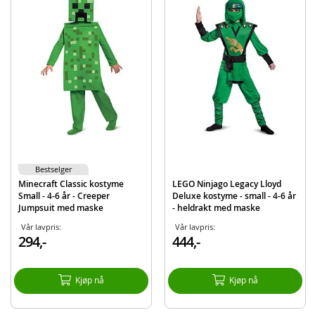
Armbånd
Ring
Detaljer:
Alder: 4-6 år
Størrelse: ca. 116 cm
Produktdetaljer
Modell
1002225
EAN
195884109878
Bestselger
Merke
Barbie
Minecraft Classic kostyme
LEGO Ninjago Legacy Lloyd
Small - 4-6 år - Creeper
Deluxe kostyme - small - 4-6 år
Jumpsuit med maske
- heldrakt med maske
Vår lavpris:
Vår lavpris:
294,-
444,-
Kjøp nå
Kjøp nå