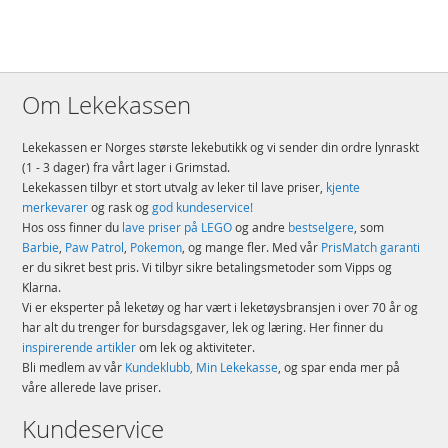
Om Lekekassen
Lekekassen er Norges største lekebutikk og vi sender din ordre lynraskt
(1 - 3 dager) fra vårt lager i Grimstad.
Lekekassen tilbyr et stort utvalg av leker til lave priser,
kjente
merkevarer
og rask og
god kundeservice!
Hos oss finner du
lave priser på LEGO
og andre
bestselgere
, som
Barbie
,
Paw Patrol
,
Pokemon
, og mange fler. Med vår
PrisMatch garanti
er du sikret best pris. Vi tilbyr sikre betalingsmetoder som Vipps og
Klarna.
Vi er eksperter på leketøy og har vært i leketøysbransjen i over 70 år og
har alt du trenger for bursdagsgaver, lek og læring. Her finner du
inspirerende artikler
om lek og aktiviteter.
Bli medlem av vår
Kundeklubb, Min Lekekasse
, og spar enda mer på
våre allerede lave priser.
Kundeservice