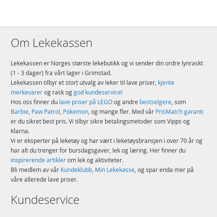
Om Lekekassen
Lekekassen er Norges største lekebutikk og vi sender din ordre lynraskt
(1 - 3 dager) fra vårt lager i Grimstad.
Lekekassen tilbyr et stort utvalg av leker til lave priser,
kjente
merkevarer
og rask og
god kundeservice!
Hos oss finner du
lave priser på LEGO
og andre
bestselgere
, som
Barbie
,
Paw Patrol
,
Pokemon
, og mange fler. Med vår
PrisMatch garanti
er du sikret best pris. Vi tilbyr sikre betalingsmetoder som Vipps og
Klarna.
Vi er eksperter på leketøy og har vært i leketøysbransjen i over 70 år og
har alt du trenger for bursdagsgaver, lek og læring. Her finner du
inspirerende artikler
om lek og aktiviteter.
Bli medlem av vår
Kundeklubb, Min Lekekasse
, og spar enda mer på
våre allerede lave priser.
Kundeservice