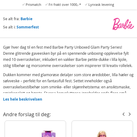
Prismatch
Fri frakt over 1000,-*
Lynrask levering
Se alt fra:
Barbie
Se alt i:
Sommerfest
Gjør hver dag til en fest med Barbie Party Unboxed Glam Party Series!
Denne glitrende gaveesken byr på en spennende unboxing-opplevelse fylt
med 10 overraskelser, inkludert en vakker Barbie petite-dukke i lilla kjole,
stilig tilbehør og morsomme overraskelser som inspirerer til kreativ rollelek.
Dukken kommer med glamorøse detaljer som store øredobber, lilla hæler og
sølvveske – perfekt for en fantasifull fest. Settet inneholder også
overraskelsestilbehør som sminke- eller skjønnhetstema: en ansiktsmaske,
sminkepalett og børste. Et rosa konvoluttpose inneholder enda flere små
overraskelser som barna kan åpne underveis.
Les hele beskrivelsen
I tillegg har både dukken og tilbehøret fargeforvandlingseffekter som
Andre forslag til deg:
aktiveres med varmt og kaldt vann – en ekstra magisk detalj som gjør leken
enda mer spennende.
Dette er en gave som ikke bare overrasker ved første øyekast, men også gir
rom for timevis med lek og historiefortelling.