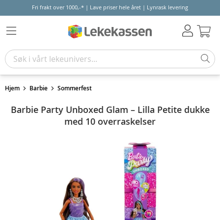
Fri frakt over 1000,-* | Lave priser hele året | Lynrask levering
Hand
Hjem
Barbie
Sommerfest
Barbie Party Unboxed Glam – Lilla Petite dukke
med 10 overraskelser