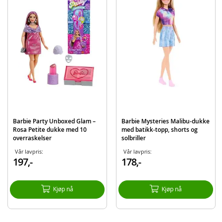
Inneholder:
Barbie petite-dukke med lilla kjole og lilla sko
Sølvfarget veske og store øredobber
Totalt 10 overraskelser
Detaljer:
Mål: ca. 27 cm høy
Alder: fra 3 år
Produktdetaljer
Modell
JFY66
Barbie Party Unboxed Glam –
Barbie Mysteries Malibu-dukke
Rosa Petite dukke med 10
med batikk-topp, shorts og
EAN
194735308668
overraskelser
solbriller
Merke
Barbie
Vår lavpris:
Vår lavpris:
197,-
178,-
Kjøp nå
Kjøp nå