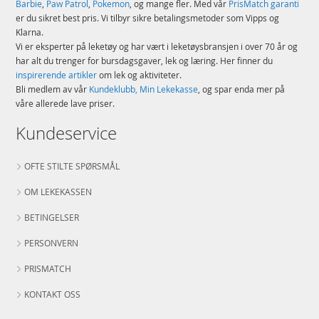
Barbie
,
Paw Patrol
,
Pokemon
, og mange fler. Med vår
PrisMatch garanti
er du sikret best pris. Vi tilbyr sikre betalingsmetoder som Vipps og
Klarna.
Vi er eksperter på leketøy og har vært i leketøysbransjen i over 70 år og
har alt du trenger for bursdagsgaver, lek og læring. Her finner du
inspirerende artikler
om lek og aktiviteter.
Bli medlem av vår
Kundeklubb, Min Lekekasse
, og spar enda mer på
våre allerede lave priser.
Kundeservice
OFTE STILTE SPØRSMÅL
OM LEKEKASSEN
BETINGELSER
PERSONVERN
PRISMATCH
KONTAKT OSS