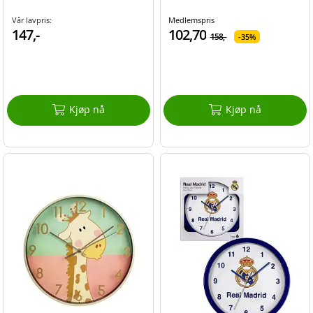
Vår lavpris:
Medlemspris
147,-
102,70
158,-
35%
Kjøp nå
Kjøp nå