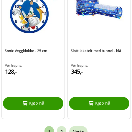
Sonic Veggklokke - 25 cm
Slott leketelt med tunnel - blå
Vår lavpris:
Vår lavpris:
128,-
345,-
Kjøp nå
Kjøp nå
Page
You're
Page
1
2
Neste