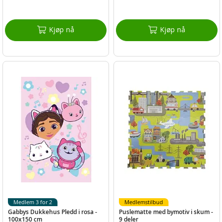
Kjøp nå
Kjøp nå
Medlem 3 for 2
Medlemstilbud
Gabbys Dukkehus Pledd i rosa -
Puslematte med bymotiv i skum -
100x150 cm
9 deler