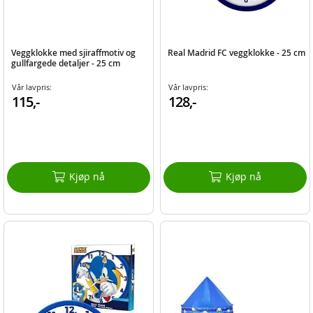
Veggklokke med sjiraffmotiv og
Real Madrid FC veggklokke - 25 cm
gullfargede detaljer - 25 cm
Vår lavpris:
Vår lavpris:
115,-
128,-
Kjøp nå
Kjøp nå