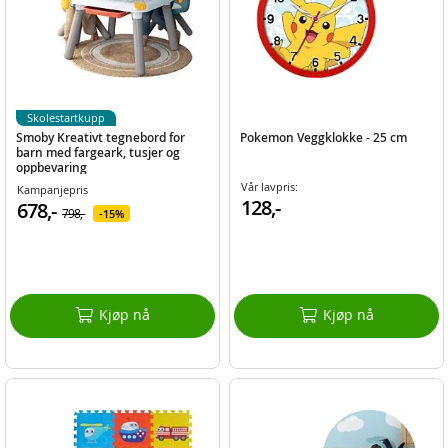
Skolestartkupp
Smoby Kreativt tegnebord for
Pokemon Veggklokke - 25 cm
barn med fargeark, tusjer og
oppbevaring
Vår lavpris:
Kampanjepris
128,-
678,-
798,-
15%
Kjøp nå
Kjøp nå