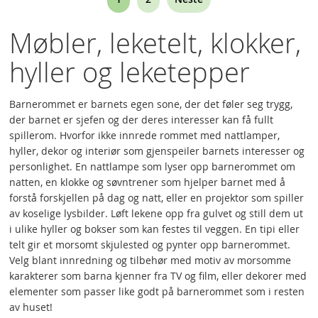
currently
Møbler, leketelt, klokker,
reading
hyller og leketepper
page
Barnerommet er barnets egen sone, der det føler seg trygg,
der barnet er sjefen og der deres interesser kan få fullt
spillerom. Hvorfor ikke innrede rommet med nattlamper,
hyller, dekor og interiør som gjenspeiler barnets interesser og
personlighet. En nattlampe som lyser opp barnerommet om
natten, en klokke og søvntrener som hjelper barnet med å
forstå forskjellen på dag og natt, eller en projektor som spiller
av koselige lysbilder. Løft lekene opp fra gulvet og still dem ut
i ulike hyller og bokser som kan festes til veggen. En tipi eller
telt gir et morsomt skjulested og pynter opp barnerommet.
Velg blant innredning og tilbehør med motiv av morsomme
karakterer som barna kjenner fra TV og film, eller dekorer med
elementer som passer like godt på barnerommet som i resten
av huset!