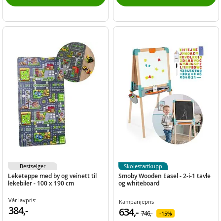
Bestselger
Skolestartkupp
Leketeppe med by og veinett til
Smoby Wooden Easel - 2-i-1 tavle
lekebiler - 100 x 190 cm
og whiteboard
Vår lavpris:
Kampanjepris
384,-
634,-
746,-
15%