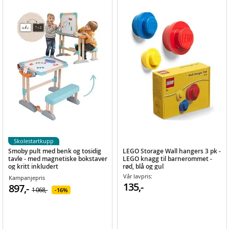
Skolestartkupp
Smoby pult med benk og tosidig
LEGO Storage Wall hangers 3 pk -
tavle - med magnetiske bokstaver
LEGO knagg til barnerommet -
og kritt inkludert
rød, blå og gul
Vår lavpris:
Kampanjepris
135,-
897,-
1 068,-
16%