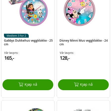
Medlem 3 for 2
Gabbys Dukkehus veggklokke - 25
Disney Minni Mus veggklokke - 24
cm
cm
Vår lavpris:
Vår lavpris:
165,-
128,-
Kjøp nå
Kjøp nå