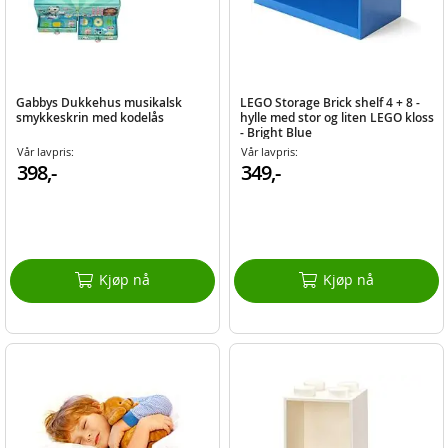
Gabbys Dukkehus musikalsk
LEGO Storage Brick shelf 4 + 8 -
smykkeskrin med kodelås
hylle med stor og liten LEGO kloss
- Bright Blue
Vår lavpris:
Vår lavpris:
398,-
349,-
Kjøp nå
Kjøp nå