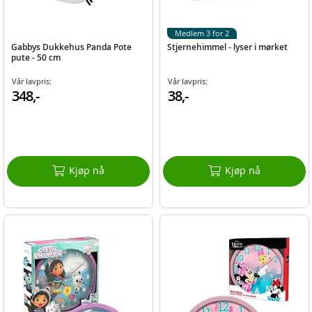
Medlem 3 for 2
Gabbys Dukkehus Panda Pote
Stjernehimmel - lyser i mørket
pute - 50 cm
Vår lavpris:
Vår lavpris:
348,-
38,-
Kjøp nå
Kjøp nå