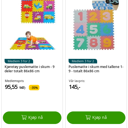
Medlem 3 for 2
Medlem 3 for 2
Kjøretøy puslematte i skum - 9
Puslematte i skum med tallene 1-
deler totalt 86x86 cm
9 - totalt 86x86 cm
Medlemspris
Vår lavpris:
95,55
145,-
147,-
35%
Kjøp nå
Kjøp nå