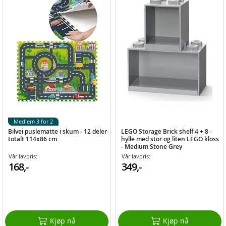
Medlem 3 for 2
Bilvei puslematte i skum - 12 deler
LEGO Storage Brick shelf 4 + 8 -
totalt 114x86 cm
hylle med stor og liten LEGO kloss
- Medium Stone Grey
Vår lavpris:
Vår lavpris:
168,-
349,-
Kjøp nå
Kjøp nå