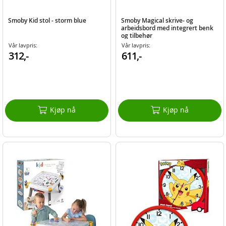
Smoby Kid stol - storm blue
Smoby Magical skrive- og
arbeidsbord med integrert benk
og tilbehør
Vår lavpris:
Vår lavpris:
312,-
611,-
Kjøp nå
Kjøp nå