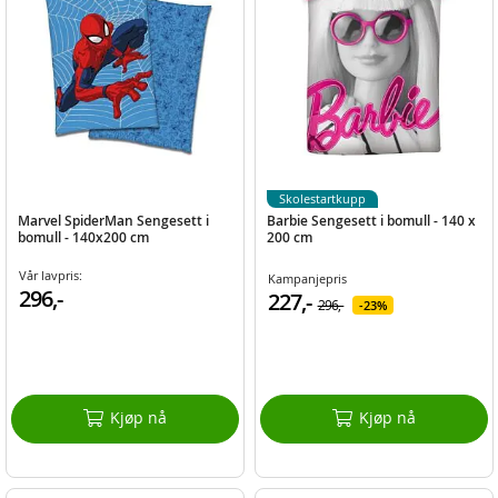
Skolestartkupp
Marvel SpiderMan Sengesett i
Barbie Sengesett i bomull - 140 x
bomull - 140x200 cm
200 cm
Vår lavpris:
Kampanjepris
296,-
227,-
296,-
23%
Kjøp nå
Kjøp nå