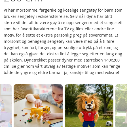
Vi har morsomme, fargerike og koselige sengetøy for barn som
bruker sengetøy i voksenstørrelse. Selv når dyna har blitt
større vil det alltid være gøy å re opp sengen med et sengesett
som har favorittkarakterene fra TV og film, eller andre fine
motiv, for å sette et ekstra personlig preg på soverommet. Et
morsomt og behagelig sengetøy kan være med på å tilføre
trygghet, komfort, farger, og personlige uttrykk på et rom, og
det kan også gjøre det ekstra fint å legge seg etter en lang dag
på skolen. Dynetrekket passer dyner med størrelsen 140x200
cm. Se gjennom vårt utvalg av festlige motiver som kan fenge
både de yngre og eldre barna - ja, kanskje til og med voksne!