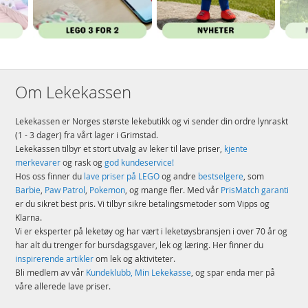
Om Lekekassen
Lekekassen er Norges største lekebutikk og vi sender din ordre lynraskt
(1 - 3 dager) fra vårt lager i Grimstad.
Lekekassen tilbyr et stort utvalg av leker til lave priser,
kjente
merkevarer
og rask og
god kundeservice!
Hos oss finner du
lave priser på LEGO
og andre
bestselgere
, som
Barbie
,
Paw Patrol
,
Pokemon
, og mange fler. Med vår
PrisMatch garanti
er du sikret best pris. Vi tilbyr sikre betalingsmetoder som Vipps og
Klarna.
Vi er eksperter på leketøy og har vært i leketøysbransjen i over 70 år og
har alt du trenger for bursdagsgaver, lek og læring. Her finner du
inspirerende artikler
om lek og aktiviteter.
Bli medlem av vår
Kundeklubb, Min Lekekasse
, og spar enda mer på
våre allerede lave priser.