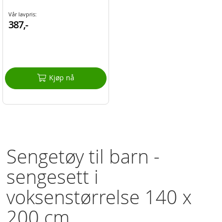
Vår lavpris:
387,-
Kjøp nå
Sengetøy til barn -
sengesett i
voksenstørrelse 140 x
200 cm.