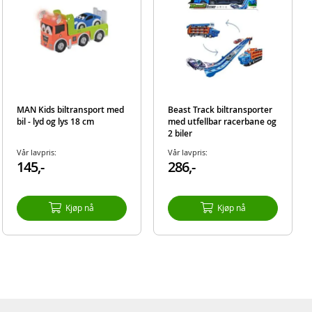
MAN Kids biltransport med
Beast Track biltransporter
bil - lyd og lys 18 cm
med utfellbar racerbane og
2 biler
Vår lavpris:
Vår lavpris:
145,-
286,-
Kjøp nå
Kjøp nå