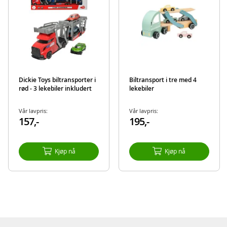
Merk: Bilene som følger med kan avvike fra bildet.
Produktdetaljer
Modell
871589
EAN
7040698715896
Dickie Toys biltransporter i
Biltransport i tre med 4
rød - 3 lekebiler inkludert
lekebiler
Vår lavpris:
Vår lavpris:
157,-
195,-
Kjøp nå
Kjøp nå