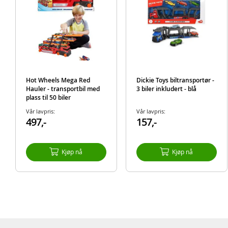
Hot Wheels Mega Red
Dickie Toys biltransportør -
Hauler - transportbil med
3 biler inkludert - blå
plass til 50 biler
Vår lavpris:
Vår lavpris:
497,-
157,-
Kjøp nå
Kjøp nå