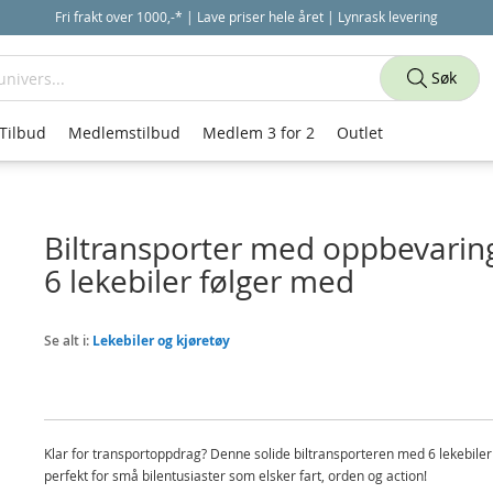
Fri frakt over 1000,-* | Lave priser hele året | Lynrask levering
Søk
Tilbud
Medlemstilbud
Medlem 3 for 2
Outlet
Biltransporter med oppbevaring
6 lekebiler følger med
Se alt i:
Lekebiler og kjøretøy
Klar for transportoppdrag? Denne solide biltransporteren med 6 lekebiler
perfekt for små bilentusiaster som elsker fart, orden og action!