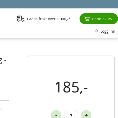
Gratis frakt over
1 000,-
Handlekurv
Logg inn
 -
185,-
 er
-
+