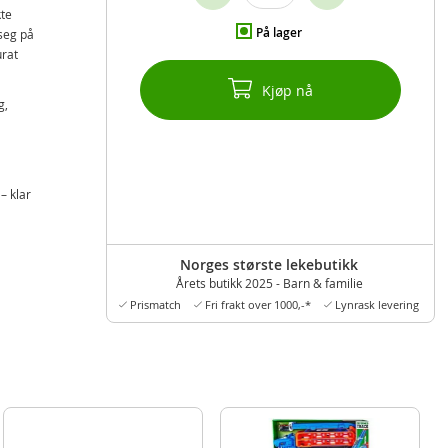
kte
På lager
 seg på
urat
Kjøp nå
g,
– klar
Norges største lekebutikk
Årets butikk 2025 - Barn & familie
Prismatch
Fri frakt over 1000,-*
Lynrask levering