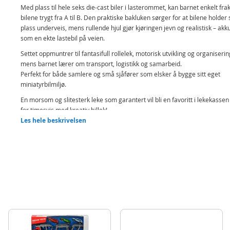
Med plass til hele seks die-cast biler i lasterommet, kan barnet enkelt fra
bilene trygt fra A til B. Den praktiske bakluken sørger for at bilene holder
plass underveis, mens rullende hjul gjør kjøringen jevn og realistisk – akk
som en ekte lastebil på veien.
Settet oppmuntrer til fantasifull rollelek, motorisk utvikling og organiserin
mens barnet lærer om transport, logistikk og samarbeid.
Perfekt for både samlere og små sjåfører som elsker å bygge sitt eget
miniatyrbilmiljø.
En morsom og slitesterk leke som garantert vil bli en favoritt i lekekassen 
for timesvis med kreativ billek!
Les hele beskrivelsen
Inneholder:
Biltransporter
6 lekebiler
Tilbehør
Detaljer:
Mål: 40 x 13 x 8,5 cm (LxHxB)
Detaljer: fra 3 år