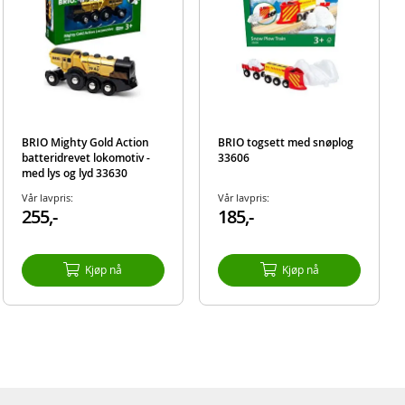
BRIO Mighty Gold Action
BRIO togsett med snøplog
batteridrevet lokomotiv -
33606
med lys og lyd 33630
Vår lavpris:
Vår lavpris:
255,-
185,-
Kjøp nå
Kjøp nå