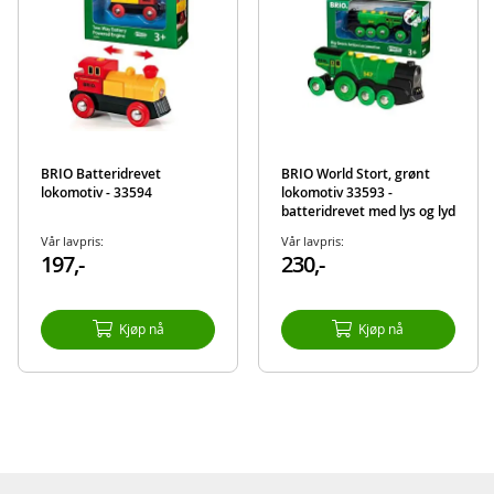
BRIO Batteridrevet
BRIO World Stort, grønt
lokomotiv - 33594
lokomotiv 33593 -
batteridrevet med lys og lyd
Vår lavpris:
Vår lavpris:
197,-
230,-
Kjøp nå
Kjøp nå