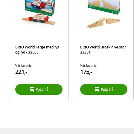
BRIO World Ferge med lys
BRIO World Broskinne stor
og lyd - 33569
33351
Vår lavpris:
Vår lavpris:
221,-
175,-
Kjøp nå
Kjøp nå