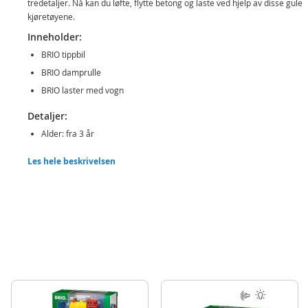
tredetaljer. Nå kan du løfte, flytte betong og laste ved hjelp av disse gule
kjøretøyene.
Inneholder:
BRIO tippbil
BRIO damprulle
BRIO laster med vogn
Detaljer:
Alder: fra 3 år
Produktdetaljer
Les hele beskrivelsen
Modell
33658
EAN
7312350336580
Merke
BRIO