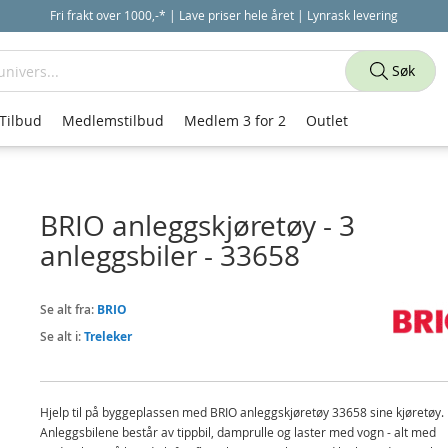
Fri frakt over 1000,-* | Lave priser hele året | Lynrask levering
Søk
Tilbud
Medlemstilbud
Medlem 3 for 2
Outlet
BRIO anleggskjøretøy - 3
anleggsbiler - 33658
Se alt fra:
BRIO
Se alt i:
Treleker
Hjelp til på byggeplassen med BRIO anleggskjøretøy 33658 sine kjøretøy.
Anleggsbilene består av tippbil, damprulle og laster med vogn - alt med