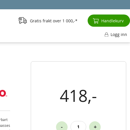
Gratis frakt over
1 000,-
Handlekurv
Logg inn
418,-
rbart
lpasses
-
+