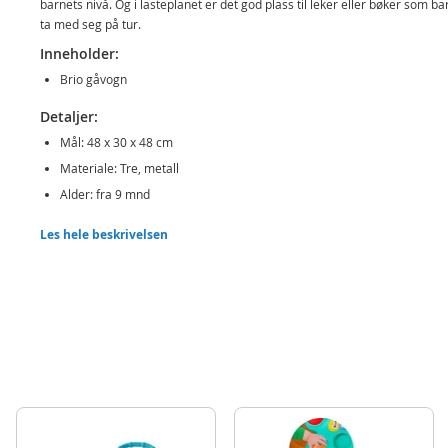
barnets nivå. Og i lasteplanet er det god plass til leker eller bøker som bar
ta med seg på tur.
Inneholder:
Brio gåvogn
Detaljer:
Mål: 48 x 30 x 48 cm
Materiale: Tre, metall
Alder: fra 9 mnd
Merk: Krever noe montering
Les hele beskrivelsen
Produktdetaljer
Modell
31351
EAN
7312350313512
Merke
BRIO