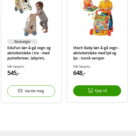
Bestselger
EduFun lær-å-gå vogn og
Vtech Baby lær-å-gå vogn -
aktivitetsleke i tre - med
aktivitetsleke med lyd og
putteformer, labyrint,
lys - norsk versjon
kulebane og mer
Vår lavpris:
Vår lavpris:
545,-
648,-
Kjøp nå
Varsle meg