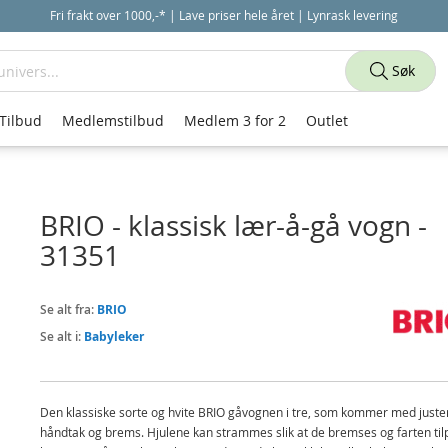
Fri frakt over 1000,-* | Lave priser hele året | Lynrask levering
Søk
Tilbud
Medlemstilbud
Medlem 3 for 2
Outlet
BRIO - klassisk lær-å-gå vogn -
31351
Se alt fra:
BRIO
Se alt i:
Babyleker
Den klassiske sorte og hvite BRIO gåvognen i tre, som kommer med juste
håndtak og brems. Hjulene kan strammes slik at de bremses og farten ti