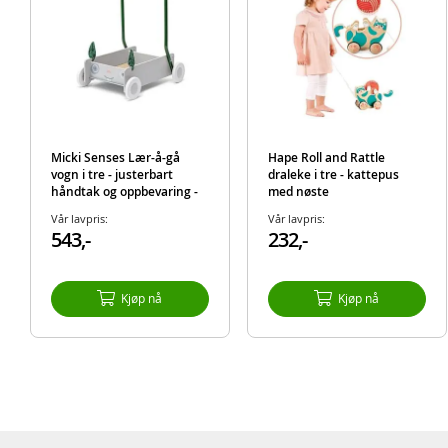
Micki Senses Lær-å-gå
Hape Roll and Rattle
vogn i tre - justerbart
draleke i tre - kattepus
håndtak og oppbevaring -
med nøste
grå kanin
Vår lavpris:
Vår lavpris:
543,-
232,-
Kjøp nå
Kjøp nå