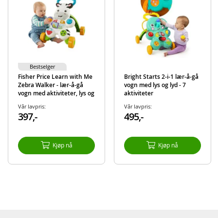
Bestselger
Fisher Price Learn with Me
Bright Starts 2-i-1 lær-å-gå
Zebra Walker - lær-å-gå
vogn med lys og lyd - 7
vogn med aktiviteter, lys og
aktiviteter
lyd
Vår lavpris:
Vår lavpris:
397,-
495,-
Kjøp nå
Kjøp nå