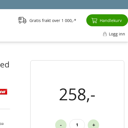
Gratis frakt over
1 000,-
Handlekurv
Logg inn
eed
258,-
roa
-
+