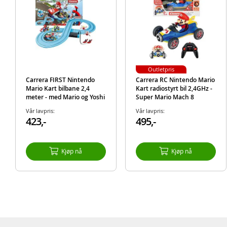
Outletpris
Carrera FIRST Nintendo
Carrera RC Nintendo Mario
Mario Kart bilbane 2,4
Kart radiostyrt bil 2,4GHz -
meter - med Mario og Yoshi
Super Mario Mach 8
biler
Vår lavpris:
Vår lavpris:
423,-
495,-
Kjøp nå
Kjøp nå