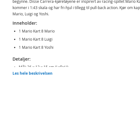
begynne. Disse Carrera-kjøretøyene er inspirert av racing-spillet Mario Ka
kommer i 1:43 skala og har fri-hjul i tillegg til pull-back action. Kjør om k
Mario, Luigi og Yoshi.
Inneholder:
1 Mario Kart 8 Mario
1 Mario Kart 8 Luigi
1 Mario Kart 8 Yoshi
Detaljer:
Mål: 26 x 13 x 15 cm (LxBxH)
Les hele beskrivelsen
Alder: fra 3 år
Produktdetaljer
Modell
15813010
EAN
9003150130109
Merke
Carrera