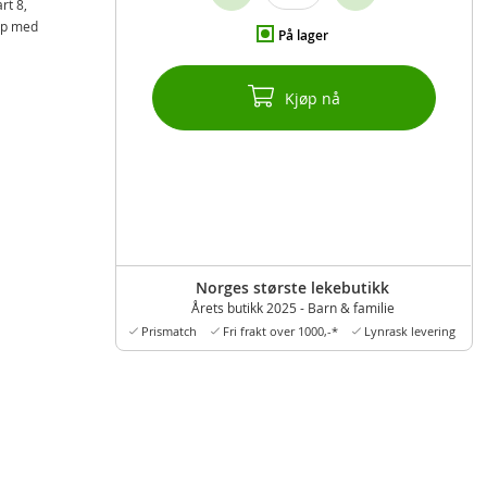
rt 8,
app med
På lager
Kjøp nå
Norges største lekebutikk
Årets butikk 2025 - Barn & familie
Prismatch
Fri frakt over 1000,-*
Lynrask levering