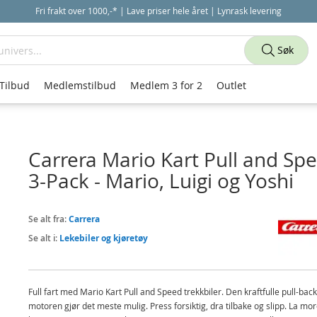
Fri frakt over 1000,-* | Lave priser hele året | Lynrask levering
Søk
Tilbud
Medlemstilbud
Medlem 3 for 2
Outlet
Carrera Mario Kart Pull and Sp
3-Pack - Mario, Luigi og Yoshi
Se alt fra:
Carrera
Se alt i:
Lekebiler og kjøretøy
Full fart med Mario Kart Pull and Speed trekkbiler. Den kraftfulle pull-back
motoren gjør det meste mulig. Press forsiktig, dra tilbake og slipp. La mo