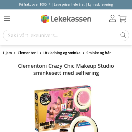
Fri frakt over 1000,-* | Lave priser hele året | Lynrask levering
Hand
Hjem
Clementoni
Utkledning og sminke
Sminke og hår
Clementoni Crazy Chic Makeup Studio
sminkesett med selfiering