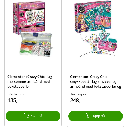
Alder: fra 8 år
Merk: Smarttelefon følger ikke med
Produktdetaljer
Modell
16653
EAN
8005125166534
Merke
Clementoni
Clementoni Crazy Chic - lag
Clementoni Crazy Chic
morsomme armbånd med
smykkesett - lag smykker og
bokstavperler
armbånd med bokstavperler og
diamantperler
Vår lavpris:
Vår lavpris:
135,-
248,-
Kjøp nå
Kjøp nå