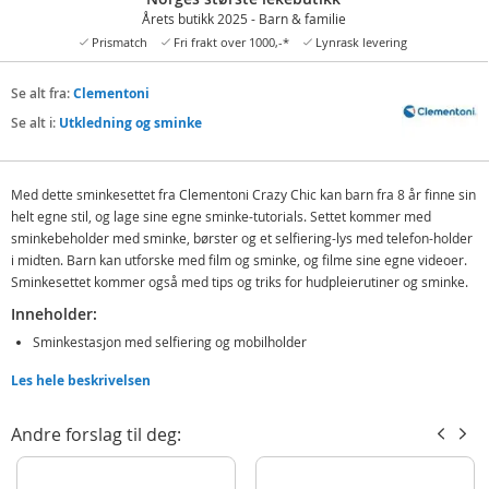
Årets butikk 2025 - Barn & familie
Prismatch
Fri frakt over 1000,-*
Lynrask levering
Se alt fra:
Clementoni
Se alt i:
Utkledning og sminke
Med dette sminkesettet fra Clementoni Crazy Chic kan barn fra 8 år finne sin
helt egne stil, og lage sine egne sminke-tutorials. Settet kommer med
sminkebeholder med sminke, børster og et selfiering-lys med telefon-holder
i midten. Barn kan utforske med film og sminke, og filme sine egne videoer.
Sminkesettet kommer også med tips og triks for hudpleierutiner og sminke.
Inneholder:
Sminkestasjon med selfiering og mobilholder
Øyeskygge og pudder
Les hele beskrivelsen
Børster og koster
Manualer
Andre forslag til deg:
Detaljer: