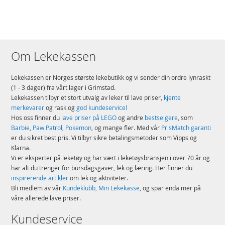
Om Lekekassen
Lekekassen er Norges største lekebutikk og vi sender din ordre lynraskt
(1 - 3 dager) fra vårt lager i Grimstad.
Lekekassen tilbyr et stort utvalg av leker til lave priser,
kjente
merkevarer
og rask og
god kundeservice!
Hos oss finner du
lave priser på LEGO
og andre
bestselgere
, som
Barbie
,
Paw Patrol
,
Pokemon
, og mange fler. Med vår
PrisMatch garanti
er du sikret best pris. Vi tilbyr sikre betalingsmetoder som Vipps og
Klarna.
Vi er eksperter på leketøy og har vært i leketøysbransjen i over 70 år og
har alt du trenger for bursdagsgaver, lek og læring. Her finner du
inspirerende artikler
om lek og aktiviteter.
Bli medlem av vår
Kundeklubb, Min Lekekasse
, og spar enda mer på
våre allerede lave priser.
Kundeservice