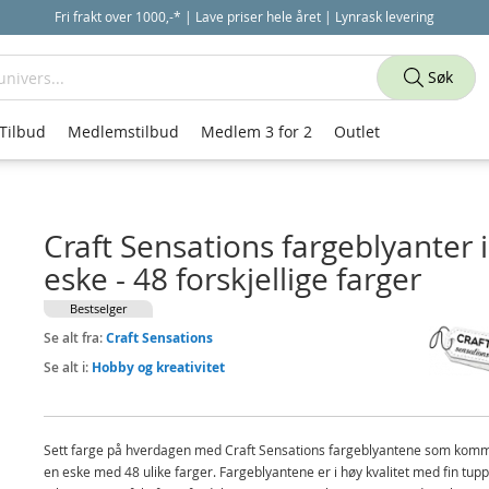
Fri frakt over 1000,-* | Lave priser hele året | Lynrask levering
Søk
Tilbud
Medlemstilbud
Medlem 3 for 2
Outlet
Craft Sensations fargeblyanter i
eske - 48 forskjellige farger
Bestselger
Se alt fra:
Craft Sensations
Se alt i:
Hobby og kreativitet
Sett farge på hverdagen med Craft Sensations fargeblyantene som komm
en eske med 48 ulike farger. Fargeblyantene er i høy kvalitet med fin tup