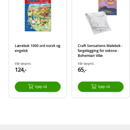
Lærebok 1000 ord norsk og
Craft Sensations Malebok -
engelsk
fargelegging for voksne -
Bohemian Vibe
Vår lavpris:
Vår lavpris:
124,-
65,-
Kjøp nå
Kjøp nå