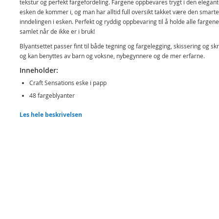
tekstur og perfekt fargefordeling. Fargene oppbevares trygt i den elegan
esken de kommer i, og man har alltid full oversikt takket være den smarte
inndelingen i esken. Perfekt og ryddig oppbevaring til å holde alle fargene
samlet når de ikke er i bruk!
Blyantsettet passer fint til både tegning og fargelegging, skissering og skr
og kan benyttes av barn og voksne, nybegynnere og de mer erfarne.
Inneholder:
Craft Sensations eske i papp
48 fargeblyanter
Detaljer:
Les hele beskrivelsen
Mål: 23 x 13,5 x 4,5 cm (LxBxH)
Alder: fra 4 år
Produktdetaljer
Modell
CR0485/GEA
EAN
8720257106523
Merke
Craft Sensations
Aktuelt
Bestselgere