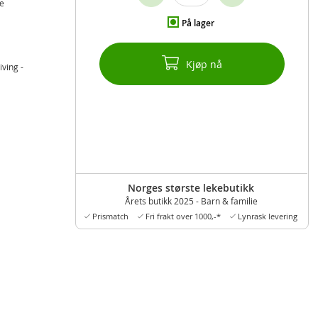
te
På lager
Kjøp nå
iving -
Norges største lekebutikk
Årets butikk 2025 - Barn & familie
Prismatch
Fri frakt over 1000,-*
Lynrask levering