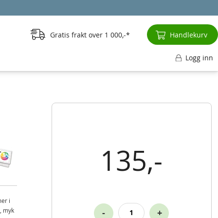
Gratis frakt over
1 000,-
Handlekurv
Logg inn
135,-
er i
p, myk
-
+