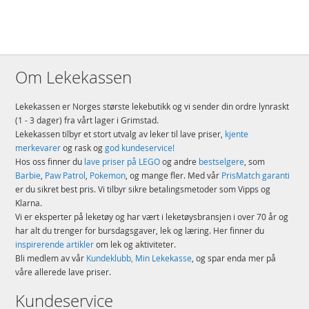
Om Lekekassen
Lekekassen er Norges største lekebutikk og vi sender din ordre lynraskt
(1 - 3 dager) fra vårt lager i Grimstad.
Lekekassen tilbyr et stort utvalg av leker til lave priser,
kjente
merkevarer
og rask og
god kundeservice!
Hos oss finner du
lave priser på LEGO
og andre
bestselgere
, som
Barbie
,
Paw Patrol
,
Pokemon
, og mange fler. Med vår
PrisMatch garanti
er du sikret best pris. Vi tilbyr sikre betalingsmetoder som Vipps og
Klarna.
Vi er eksperter på leketøy og har vært i leketøysbransjen i over 70 år og
har alt du trenger for bursdagsgaver, lek og læring. Her finner du
inspirerende artikler
om lek og aktiviteter.
Bli medlem av vår
Kundeklubb, Min Lekekasse
, og spar enda mer på
våre allerede lave priser.
Kundeservice