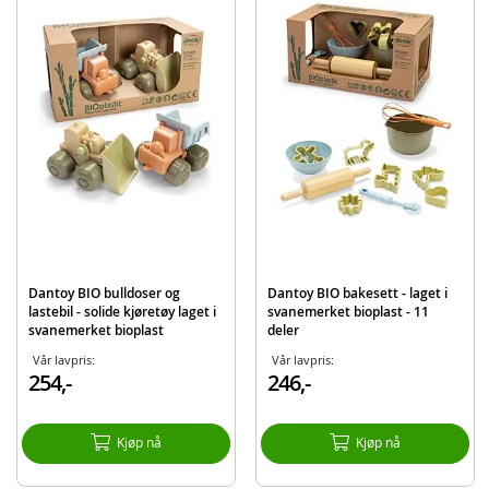
Kan vaskes i maskin
Alder: fra 6 mnd.
Ferdigheter:
Balanse
Finmotoriske ferdigheter
Hånd-øye koordinasjon
Produktdetaljer
Modell
6030
EAN
5701217060300
Dantoy BIO bulldoser og
Dantoy BIO bakesett - laget i
Merke
Dantoy
lastebil - solide kjøretøy laget i
svanemerket bioplast - 11
svanemerket bioplast
deler
Vår lavpris:
Vår lavpris:
254,-
246,-
Kjøp nå
Kjøp nå