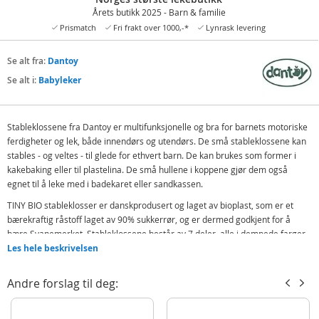
Årets butikk 2025 - Barn & familie
Prismatch
Fri frakt over 1000,-*
Lynrask levering
Se alt fra:
Dantoy
Se alt i:
Babyleker
Stableklossene fra Dantoy er multifunksjonelle og bra for barnets motoriske
ferdigheter og lek, både innendørs og utendørs. De små stableklossene kan
stables - og veltes - til glede for ethvert barn. De kan brukes som former i
kakebaking eller til plastelina. De små hullene i koppene gjør dem også
egnet til å leke med i badekaret eller sandkassen.
TINY BIO stableklosser er danskprodusert og laget av bioplast, som er et
bærekraftig råstoff laget av 90% sukkerrør, og er dermed godkjent for å
bære Svanemerket. Stableklossene består av 7 deler, alle i dempede farger,
og de tåler maskinvask.
Les hele beskrivelsen
Innhold:
Andre forslag til deg:
7 x stableklosser i ulike størrelser
Detaljer: