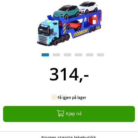
314,-
Få igjen på lager
Kjøp nå
Norges største lekebutikk