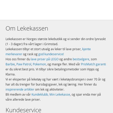
Om Lekekassen
Lekekassen er Norges største lekebutikk og vi sender din ordre lynraskt
(1 - 3 dager) fra vårt lager i Grimstad.
Lekekassen tilbyr et stort utvalg av leker til lave priser,
kjente
merkevarer
og rask og
god kundeservice!
Hos oss finner du
lave priser på LEGO
og andre
bestselgere
, som
Barbie
,
Paw Patrol
,
Pokemon
, og mange fler. Med vår
PrisMatch garanti
er du sikret best pris. Vi tilbyr sikre betalingsmetoder som Vipps og
Klarna.
Vi er eksperter på leketøy og har vært i leketøysbransjen i over 70 år og
har alt du trenger for bursdagsgaver, lek og læring. Her finner du
inspirerende artikler
om lek og aktiviteter.
Bli medlem av vår
Kundeklubb, Min Lekekasse
, og spar enda mer på
våre allerede lave priser.
Kundeservice