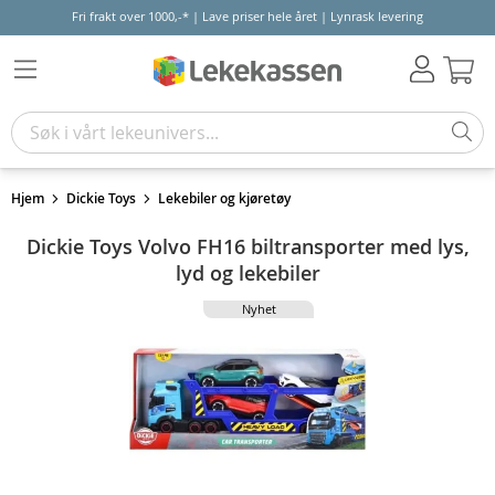
Fri frakt over 1000,-* | Lave priser hele året | Lynrask levering
Hand
Hjem
Dickie Toys
Lekebiler og kjøretøy
Dickie Toys Volvo FH16 biltransporter med lys,
lyd og lekebiler
Nyhet