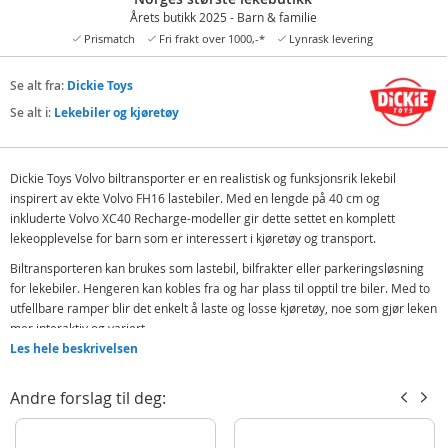
Årets butikk 2025 - Barn & familie
Prismatch
Fri frakt over 1000,-*
Lynrask levering
Se alt fra:
Dickie Toys
Se alt i:
Lekebiler og kjøretøy
Dickie Toys Volvo biltransporter er en realistisk og funksjonsrik lekebil
inspirert av ekte Volvo FH16 lastebiler. Med en lengde på 40 cm og
inkluderte Volvo XC40 Recharge-modeller gir dette settet en komplett
lekeopplevelse for barn som er interessert i kjøretøy og transport.
Biltransporteren kan brukes som lastebil, bilfrakter eller parkeringsløsning
for lekebiler. Hengeren kan kobles fra og har plass til opptil tre biler. Med to
utfellbare ramper blir det enkelt å laste og losse kjøretøy, noe som gjør leken
mer interaktiv og variert.
Les hele beskrivelsen
Lys- og lydeffekter gir ekstra realisme og engasjement. Samtidig stimulerer
leken fantasi, rollelek og forståelse for hvordan kjøretøy brukes i hverdagen.
Andre forslag til deg:
Den robuste konstruksjonen gjør at produktet tåler aktiv lek over tid.
Offisiell Volvo-lisens og gjennomførte detaljer gjør at dette produktet skiller
seg ut i kategorien. Det fungerer både som lekebil og som et utgangspunkt