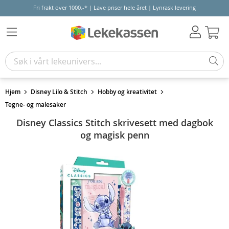
Fri frakt over 1000,-* | Lave priser hele året | Lynrask levering
Hand
Hjem
Disney Lilo & Stitch
Hobby og kreativitet
Tegne- og malesaker
Disney Classics Stitch skrivesett med dagbok
og magisk penn