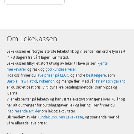
Om Lekekassen
Lekekassen er Norges største lekebutikk og vi sender din ordre lynraskt
(1 - 3 dager) fra vårt lager i Grimstad.
Lekekassen tilbyr et stort utvalg av leker til lave priser,
kjente
merkevarer
og rask og
god kundeservice!
Hos oss finner du
lave priser på LEGO
og andre
bestselgere
, som
Barbie
,
Paw Patrol
,
Pokemon
, og mange fler. Med vår
PrisMatch garanti
er du sikret best pris. Vi tilbyr sikre betalingsmetoder som Vipps og
Klarna.
Vi er eksperter på leketøy og har vært i leketøysbransjen i over 70 år og
har alt du trenger for bursdagsgaver, lek og læring. Her finner du
inspirerende artikler
om lek og aktiviteter.
Bli medlem av vår
Kundeklubb, Min Lekekasse
, og spar enda mer på
våre allerede lave priser.