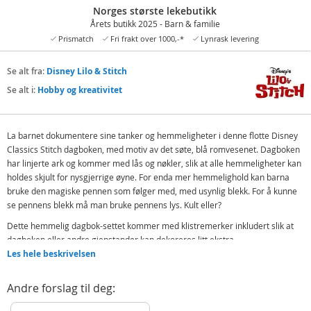
Norges største lekebutikk
Årets butikk 2025 - Barn & familie
Prismatch
Fri frakt over 1000,-*
Lynrask levering
Se alt fra:
Disney Lilo & Stitch
Se alt i:
Hobby og kreativitet
La barnet dokumentere sine tanker og hemmeligheter i denne flotte Disney
Classics Stitch dagboken, med motiv av det søte, blå romvesenet. Dagboken
har linjerte ark og kommer med lås og nøkler, slik at alle hemmeligheter kan
holdes skjult for nysgjerrige øyne. For enda mer hemmelighold kan barna
bruke den magiske pennen som følger med, med usynlig blekk. For å kunne
se pennens blekk må man bruke pennens lys. Kult eller?
Dette hemmelig dagbok-settet kommer med klistremerker inkludert slik at
dagboken eller andre gjenstander kan dekoreres litt ekstra.
Les hele beskrivelsen
Inneholder:
Stitch dagbok med lås
Andre forslag til deg:
Magisk penn