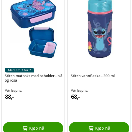
Medlem 3 for 2
Stitch matboks med beholder - blå
Stitch vannflaske - 390 ml
og rosa
Vår lavpris:
Vår lavpris:
88,-
68,-
Kjøp nå
Kjøp nå