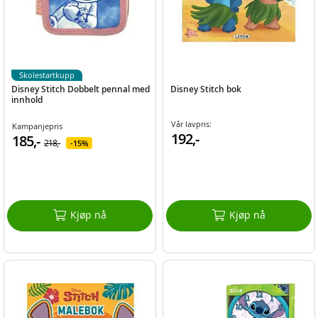
Skolestartkupp
Disney Stitch Dobbelt pennal med
Disney Stitch bok
innhold
Vår lavpris:
Kampanjepris
192,-
185,-
218,-
15%
Kjøp nå
Kjøp nå