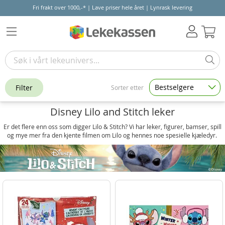
Fri frakt over 1000,-* | Lave priser hele året | Lynrask levering
Hand
Bestselgere
Filter
Sorter etter
Disney Lilo and Stitch leker
Er det flere enn oss som digger Lilo & Stitch? Vi har leker, figurer, bamser, spill
og mye mer fra den kjente filmen om Lilo og hennes noe spesielle kjæledyr.