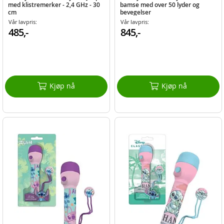
med klistremerker - 2,4 GHz - 30
bamse med over 50 lyder og
cm
bevegelser
Vår lavpris:
Vår lavpris:
485,-
845,-
Kjøp nå
Kjøp nå