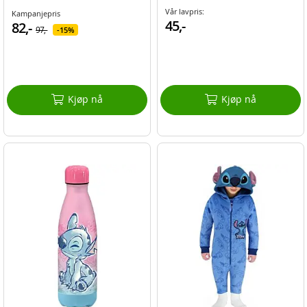
Vår lavpris:
Kampanjepris
45,-
82,-
97,-
15%
Kjøp nå
Kjøp nå