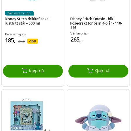
Skolestartkupp
Disney Stitch drikkeflaske i
Disney Stitch Onesie - blå
rustfritt stål – 500 ml
kosedrakt for barn 4-6 år - 110-
116
Vår lavpris:
Kampanjepris
265,-
185,-
218,-
15%
Kjøp nå
Kjøp nå