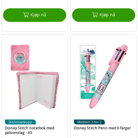
Kjøp nå
Kjøp nå
Skolestartkupp
Medlem 3 for 2
Disney Stitch notatbok med
Disney Stitch Penn med 6 farger
pelsomslag - A5