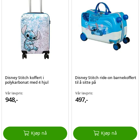
Disney Stitch koffert i
Disney Stitch ride-on barnekoffert
polykarbonat med 4 hjul
til å sitte på
Vår lavpris:
Vår lavpris:
948,-
497,-
Kjøp nå
Kjøp nå