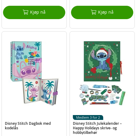
Kjøp nå
Kjøp nå
Medlem 3 for 2
Disney Stitch Dagbok med
Disney Stitch Julekalender –
kodelås
Happy Holidays skrive- og
hobbytilbehør