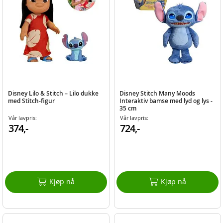
Disney Lilo & Stitch – Lilo dukke
Disney Stitch Many Moods
med Stitch-figur
Interaktiv bamse med lyd og lys -
35 cm
Vår lavpris:
Vår lavpris:
374,-
724,-
Kjøp nå
Kjøp nå