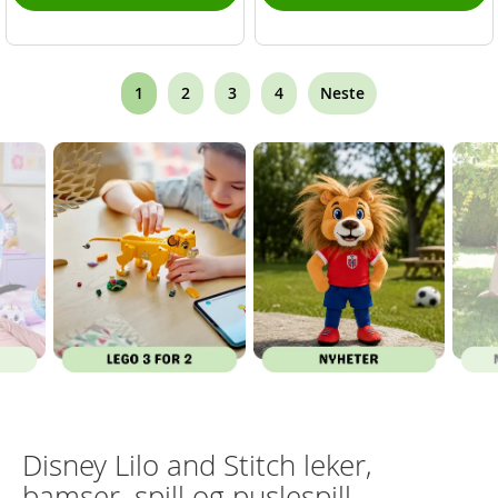
Page
You're
Page
Page
Page
1
2
3
4
Neste
currently
reading
page
Disney Lilo and Stitch leker,
bamser, spill og puslespill