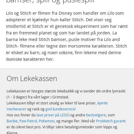
Lilo og Stitch er filmen fra Disney som handler om Lilo som
adopterer et kjæledyr hun kaller Stitch. Det viser seg
imidlertid at Stitch er et genetosk eksperiment som har rømt
fra en fremmed planet og som har landet på jorden. La
barna leke med Stitch bamser, pusle motiver fra Lilo and
Stitch- filmene eller tegne den morsomme karakteren. Stitch
er elsket av barn, og noen voksne, finn lekene med denne
ikoniske karakteren her.
Om Lekekassen
Lekekassen er Norges største lekebutikk og vi sender din ordre lynraskt
(1 - 3 dager) fra vårt lager i Grimstad.
Lekekassen tilbyr et stort utvalg av leker til lave priser,
kjente
merkevarer
og rask og
god kundeservice!
Hos oss finner du
lave priser på LEGO
og andre
bestselgere
, som
Barbie
,
Paw Patrol
,
Pokemon
, og mange fler. Med vår
PrisMatch garanti
er du sikret best pris. Vi tilbyr sikre betalingsmetoder som Vipps og
Klarna.