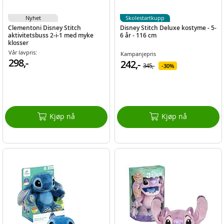
Nyhet
Skolestartkupp
Clementoni Disney Stitch
Disney Stitch Deluxe kostyme - 5-
aktivitetsbuss 2-i-1 med myke
6 år - 116 cm
klosser
Vår lavpris:
Kampanjepris
298,-
242,-
345,-
30%
Kjøp nå
Kjøp nå