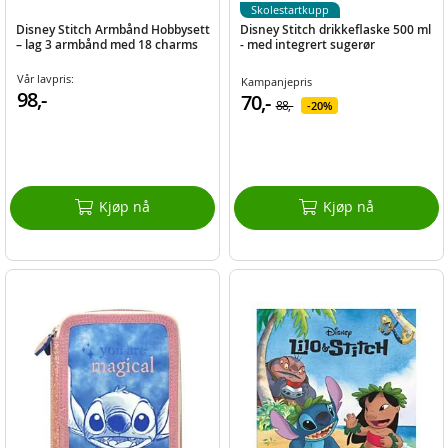
Skolestartkupp
Disney Stitch Armbånd Hobbysett
Disney Stitch drikkeflaske 500 ml
– lag 3 armbånd med 18 charms
- med integrert sugerør
Vår lavpris:
Kampanjepris
98,-
70,-
88,-
20%
Kjøp nå
Kjøp nå