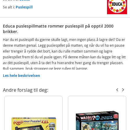
Se alt i:
Puslespill
Educa puslespillmatte rommer puslespill på opptil 2000
brikker.
Har du et puslespill du gjerne skulle lagt, men ingen plass å lagre det? Da er
denne matten genial. Legg puslespillet på matten, og når du vil ha en pause
eller trenger å rydde det bort, kan du rulle matten sammen og lagre
puslespillet frem til du vil pusle igjen. På denne måten kan du legge litt og litt
av ditt puslespill, uten å ta det fra hverandre hver gang du trenger plassen.
Rull sammen, bruk stroppen og legg rullen til lagring.
Les hele beskrivelsen
Inneholder:
Educa Puslespillmatte
Andre forslag til deg:
Detaljer:
Mål: 80 x 122 cm (HxL)
Plass: 500-2000 brikker
Produktdetaljer
Modell
17194