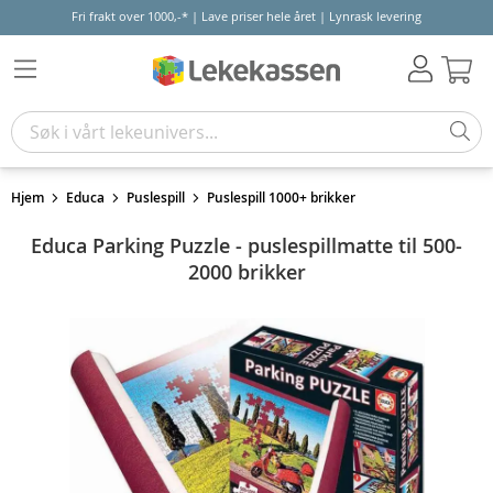
Fri frakt over 1000,-* | Lave priser hele året | Lynrask levering
Hand
Hjem
Educa
Puslespill
Puslespill 1000+ brikker
Educa Parking Puzzle - puslespillmatte til 500-
2000 brikker