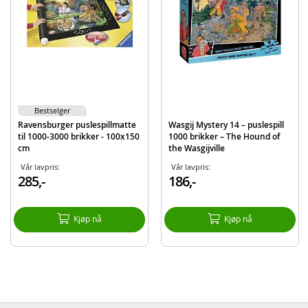
EAN
8412668171947
Merke
Educa
Bestselger
Ravensburger puslespillmatte
Wasgij Mystery 14 – puslespill
til 1000-3000 brikker - 100x150
1000 brikker – The Hound of
cm
the Wasgijville
Vår lavpris:
Vår lavpris:
285,-
186,-
Kjøp nå
Kjøp nå