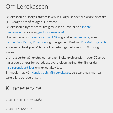
Om Lekekassen
Lekekassen er Norges største lekebutikk og vi sender din ordre lynraskt
(1 - 3 dager) fra vårt lager i Grimstad.
Lekekassen tilbyr et stort utvalg av leker til lave priser,
kjente
merkevarer
og rask og
god kundeservice!
Hos oss finner du
lave priser på LEGO
og andre
bestselgere
, som
Barbie
,
Paw Patrol
,
Pokemon
, og mange fler. Med vår
PrisMatch garanti
er du sikret best pris. Vi tilbyr sikre betalingsmetoder som Vipps og
Klarna.
Vi er eksperter på leketøy og har vært i leketøysbransjen i over 70 år og
har alt du trenger for bursdagsgaver, lek og læring. Her finner du
inspirerende artikler
om lek og aktiviteter.
Bli medlem av vår
Kundeklubb, Min Lekekasse
, og spar enda mer på
våre allerede lave priser.
Kundeservice
OFTE STILTE SPØRSMÅL
OM LEKEKASSEN