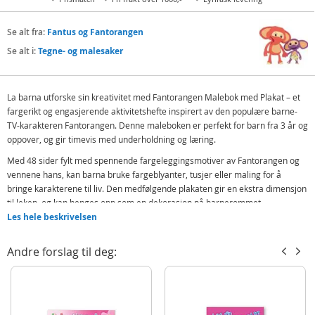
Se alt fra:
Fantus og Fantorangen
Se alt i:
Tegne- og malesaker
La barna utforske sin kreativitet med Fantorangen Malebok med Plakat – et
fargerikt og engasjerende aktivitetshefte inspirert av den populære barne-
TV-karakteren Fantorangen. Denne maleboken er perfekt for barn fra 3 år og
oppover, og gir timevis med underholdning og læring.
Med 48 sider fylt med spennende fargeleggingsmotiver av Fantorangen og
vennene hans, kan barna bruke fargeblyanter, tusjer eller maling for å
bringe karakterene til liv. Den medfølgende plakaten gir en ekstra dimensjon
til leken, og kan henges opp som en dekorasjon på barnerommet.
Les hele beskrivelsen
Inneholder:
Klistremerker
Andre forslag til deg:
Malebok
Detaljer:
Alder: fra 3 år