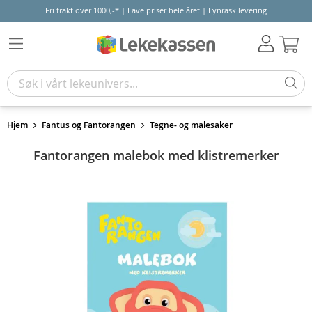
Fri frakt over 1000,-* | Lave priser hele året | Lynrask levering
Hand
Hjem
Fantus og Fantorangen
Tegne- og malesaker
Fantorangen malebok med klistremerker