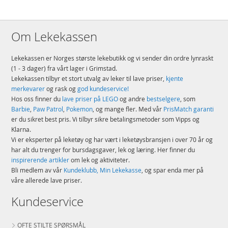
Om Lekekassen
Lekekassen er Norges største lekebutikk og vi sender din ordre lynraskt
(1 - 3 dager) fra vårt lager i Grimstad.
Lekekassen tilbyr et stort utvalg av leker til lave priser,
kjente
merkevarer
og rask og
god kundeservice!
Hos oss finner du
lave priser på LEGO
og andre
bestselgere
, som
Barbie
,
Paw Patrol
,
Pokemon
, og mange fler. Med vår
PrisMatch garanti
er du sikret best pris. Vi tilbyr sikre betalingsmetoder som Vipps og
Klarna.
Vi er eksperter på leketøy og har vært i leketøysbransjen i over 70 år og
har alt du trenger for bursdagsgaver, lek og læring. Her finner du
inspirerende artikler
om lek og aktiviteter.
Bli medlem av vår
Kundeklubb, Min Lekekasse
, og spar enda mer på
våre allerede lave priser.
Kundeservice
OFTE STILTE SPØRSMÅL