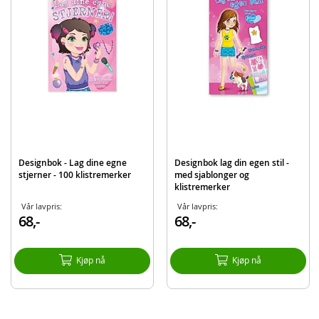
Produktdetaljer
Modell
148265
EAN
7031651482658
Merke
Fantus og Fantorangen
Designbok - Lag dine egne
Designbok lag din egen stil -
stjerner - 100 klistremerker
med sjablonger og
klistremerker
Vår lavpris:
Vår lavpris:
68,-
68,-
Kjøp nå
Kjøp nå