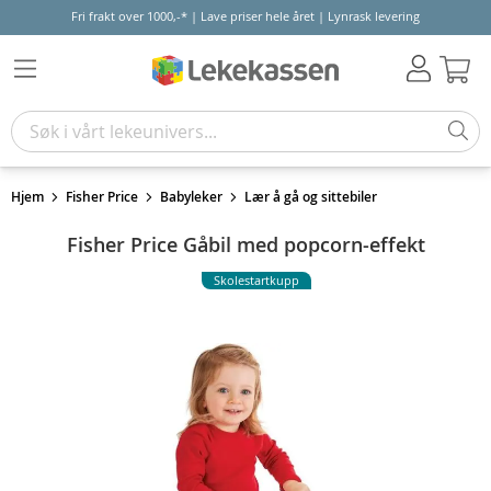
Fri frakt over 1000,-* | Lave priser hele året | Lynrask levering
Hand
Hjem
Fisher Price
Babyleker
Lær å gå og sittebiler
Fisher Price Gåbil med popcorn-effekt
Skolestartkupp