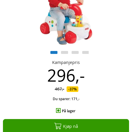
Kampanjepris
296,-
467,-
37%
Du sparer:
171,-
På lager
Kjøp nå