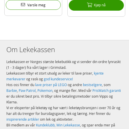
Varsle meg
Kjøp nå
Om Lekekassen
Lekekassen er Norges største lekebutikk og vi sender din ordre lynraskt
(1 - 3 dager) fra vårt lager i Grimstad.
Lekekassen tilbyr et stort utvalg av leker til lave priser,
kjente
merkevarer
og rask og
god kundeservice!
Hos oss finner du
lave priser på LEGO
og andre
bestselgere
, som
Barbie
,
Paw Patrol
,
Pokemon
, og mange fler. Med vår
PrisMatch garanti
er du sikret best pris. Vi tilbyr sikre betalingsmetoder som Vipps og
Klarna.
Vi er eksperter på leketøy og har vært i leketøysbransjen i over 70 år og
har alt du trenger for bursdagsgaver, lek og læring. Her finner du
inspirerende artikler
om lek og aktiviteter.
Bli medlem av vår
Kundeklubb, Min Lekekasse
, og spar enda mer på