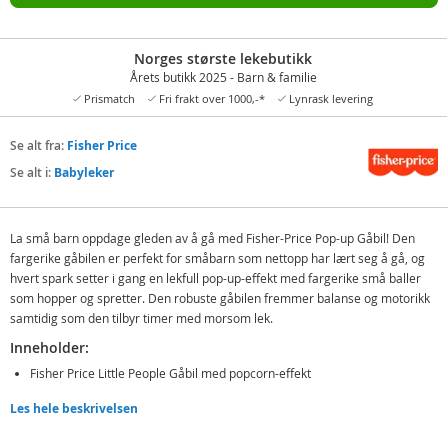
Norges største lekebutikk
Årets butikk 2025 - Barn & familie
Prismatch
Fri frakt over 1000,-*
Lynrask levering
Se alt fra:
Fisher Price
Se alt i:
Babyleker
La små barn oppdage gleden av å gå med Fisher-Price Pop-up Gåbil! Den
fargerike gåbilen er perfekt for småbarn som nettopp har lært seg å gå, og
hvert spark setter i gang en lekfull pop-up-effekt med fargerike små baller
som hopper og spretter. Den robuste gåbilen fremmer balanse og motorikk
samtidig som den tilbyr timer med morsom lek.
Inneholder:
Fisher Price Little People Gåbil med popcorn-effekt
Les hele beskrivelsen
Detaljer:
Max. vekt: 20 kg