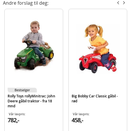
Andre forslag til deg:
Mål: 52 cm x 32 cm x 26 cm
Alder: fra 1 år
Produktdetaljer
Modell
75775-4L
EAN
039897757759
Merke
Fisher Price
Bestselger
Rolly Toys rollyMinitrac: John
Big Bobby Car Classic gåbil -
Deere gåbil traktor - fra 18
rød
mnd
Vår lavpris:
Vår lavpris:
782,-
458,-