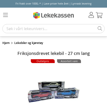
Fri frakt over 1000,-* | Lave priser hele året | Lynrask levering
Hand
Hjem
Lekebiler og kjøretøy
Friksjonsdrevet lekebil - 27 cm lang
Outletpris
Assortert vare