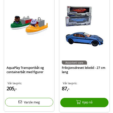
Produktdetaljer
Modell
872396
EAN
7040698723969
Assortert vare
AquaPlay Transportbåt og
Friksjonsdrevet lekebil - 27 cm
containerbåt med figurer
lang
Vår lavpris:
Vår lavpris:
205,-
87,-
Varsle meg
Kjøp nå