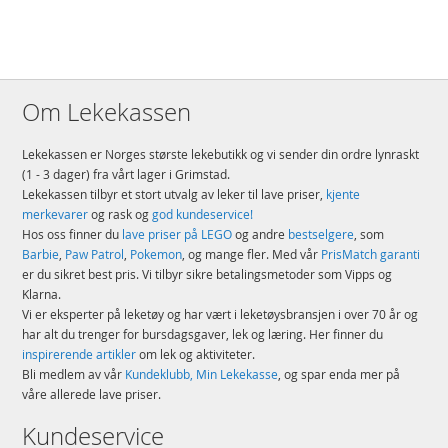
Om Lekekassen
Lekekassen er Norges største lekebutikk og vi sender din ordre lynraskt
(1 - 3 dager) fra vårt lager i Grimstad.
Lekekassen tilbyr et stort utvalg av leker til lave priser,
kjente
merkevarer
og rask og
god kundeservice!
Hos oss finner du
lave priser på LEGO
og andre
bestselgere
, som
Barbie
,
Paw Patrol
,
Pokemon
, og mange fler. Med vår
PrisMatch garanti
er du sikret best pris. Vi tilbyr sikre betalingsmetoder som Vipps og
Klarna.
Vi er eksperter på leketøy og har vært i leketøysbransjen i over 70 år og
har alt du trenger for bursdagsgaver, lek og læring. Her finner du
inspirerende artikler
om lek og aktiviteter.
Bli medlem av vår
Kundeklubb, Min Lekekasse
, og spar enda mer på
våre allerede lave priser.
Kundeservice