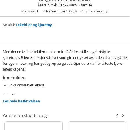
Årets butikk 2025 - Barn & familie
Prismatch
Fri frakt over 1000,-*
Lynrask levering
Se alt i:
Lekebiler og kjøretøy
Med denne tøffe lekebilen kan barn fra 3 år forestille seg fartsfylte
kjøreturer. Bilen er friksjonsdrevet som gir inntrykket av at den drar av gårde
for egen motor, og har godt grep på gulvet. Gjør dere klar for å teste kjøre-
egenskapene!
Inneholder:
Friksjonsdrevet lekebil
Detaljer:
Les hele beskrivelsen
Mål: ca. 27 cm (L)
Alder: fra 3 år
Andre forslag til deg:
Merk: Bilen finnes i 3 ulike farger; blå, rød og grå. Hvilken du får er en
overraskelse og kan ikke velges på forhånd