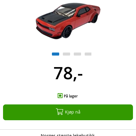
78,-
På lager
Kjøp nå
Norges største lekebutikk