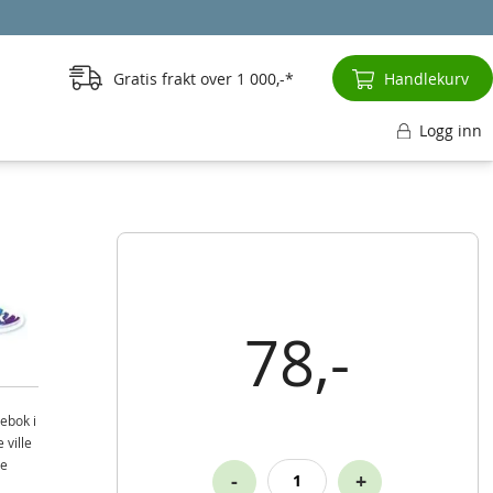
Gratis frakt over
1 000,-
Handlekurv
Logg inn
78,-
ebok i
 ville
de
-
+