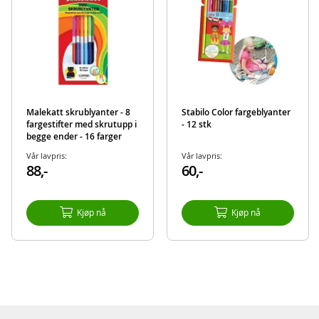
Malekatt skrublyanter - 8
Stabilo Color fargeblyanter
fargestifter med skrutupp i
- 12 stk
begge ender - 16 farger
Vår lavpris:
Vår lavpris:
88,-
60,-
Kjøp nå
Kjøp nå