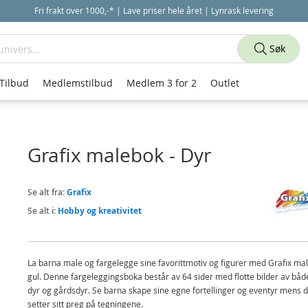
Fri frakt over 1000,-* | Lave priser hele året | Lynrask levering
Søk
Tilbud
Medlemstilbud
Medlem 3 for 2
Outlet
Grafix malebok - Dyr
Se alt fra:
Grafix
Se alt i:
Hobby og kreativitet
La barna male og fargelegge sine favorittmotiv og figurer med Grafix mal
gul. Denne fargeleggingsboka består av 64 sider med flotte bilder av både
dyr og gårdsdyr. Se barna skape sine egne fortellinger og eventyr mens 
setter sitt preg på tegningene.