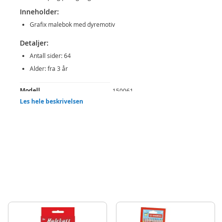
Inneholder:
Grafix malebok med dyremotiv
Detaljer:
Antall sider: 64
Alder: fra 3 år
Produktdetaljer
Modell
150061
Les hele beskrivelsen
EAN
8715427082332
Merke
Grafix