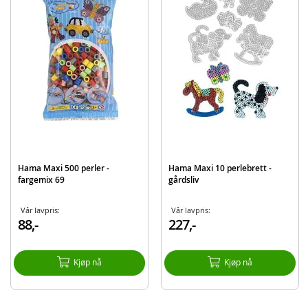
Merk: Hama Maxi perler medfølger ikke
Produktdetaljer
Modell
3-9462
EAN
028178094621
Merke
Hama
Hama Maxi 500 perler -
Hama Maxi 10 perlebrett -
fargemix 69
gårdsliv
Vår lavpris:
Vår lavpris:
88,-
227,-
Kjøp nå
Kjøp nå