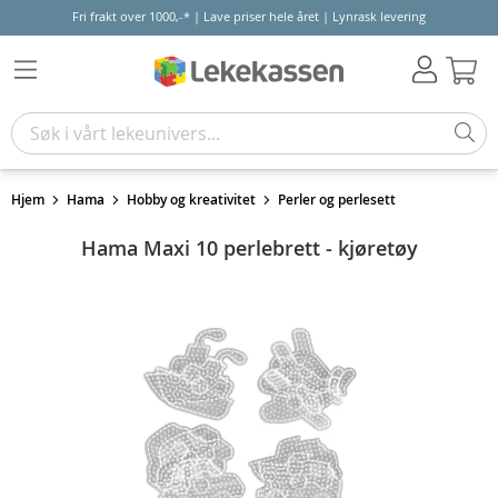
Fri frakt over 1000,-* | Lave priser hele året | Lynrask levering
Hand
Hjem
Hama
Hobby og kreativitet
Perler og perlesett
Hama Maxi 10 perlebrett - kjøretøy