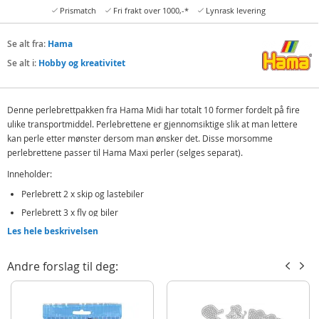
Prismatch
Fri frakt over 1000,-*
Lynrask levering
Se alt fra:
Hama
Se alt i:
Hobby og kreativitet
Denne perlebrettpakken fra Hama Midi har totalt 10 former fordelt på fire
ulike transportmiddel. Perlebrettene er gjennomsiktige slik at man lettere
kan perle etter mønster dersom man ønsker det. Disse morsomme
perlebrettene passer til Hama Maxi perler (selges separat).
Inneholder:
Perlebrett 2 x skip og lastebiler
Perlebrett 3 x fly og biler
Les hele beskrivelsen
Detaljer:
Passer til Hama Maxi perler
Andre forslag til deg:
Alder: fra 3 år
Hama Maxi er spesielt utviklet for småbarn, og Maxi strykeperlene er litt
større enn vanlige perler slik at de passer godt i barnets hånd.