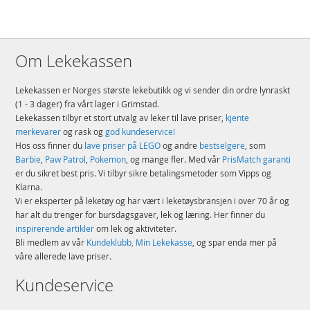
Om Lekekassen
Lekekassen er Norges største lekebutikk og vi sender din ordre lynraskt
(1 - 3 dager) fra vårt lager i Grimstad.
Lekekassen tilbyr et stort utvalg av leker til lave priser,
kjente
merkevarer
og rask og
god kundeservice!
Hos oss finner du
lave priser på LEGO
og andre
bestselgere
, som
Barbie
,
Paw Patrol
,
Pokemon
, og mange fler. Med vår
PrisMatch garanti
er du sikret best pris. Vi tilbyr sikre betalingsmetoder som Vipps og
Klarna.
Vi er eksperter på leketøy og har vært i leketøysbransjen i over 70 år og
har alt du trenger for bursdagsgaver, lek og læring. Her finner du
inspirerende artikler
om lek og aktiviteter.
Bli medlem av vår
Kundeklubb, Min Lekekasse
, og spar enda mer på
våre allerede lave priser.
Kundeservice