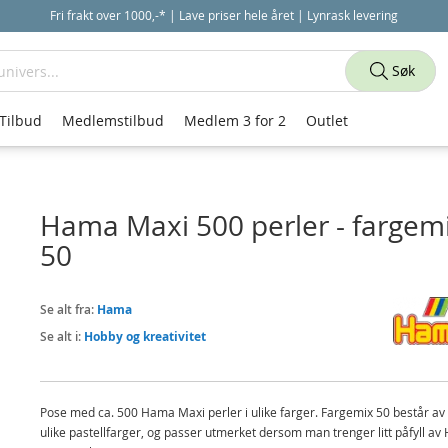
Fri frakt over 1000,-* | Lave priser hele året | Lynrask levering
Søk
Tilbud
Medlemstilbud
Medlem 3 for 2
Outlet
Hama Maxi 500 perler - fargem
50
Se alt fra:
Hama
Se alt i:
Hobby og kreativitet
Pose med ca. 500 Hama Maxi perler i ulike farger. Fargemix 50 består av
ulike pastellfarger, og passer utmerket dersom man trenger litt påfyll a