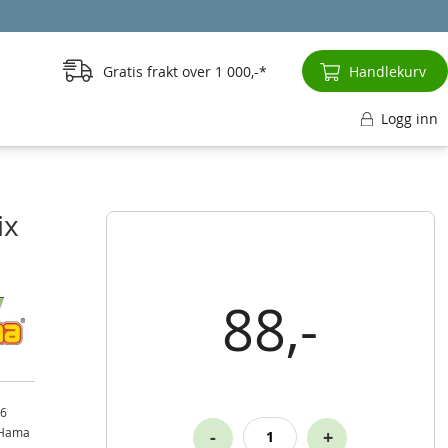
Gratis frakt over
1 000,-
Handlekurv
Logg inn
ix
88,-
 6
v Hama
-
+