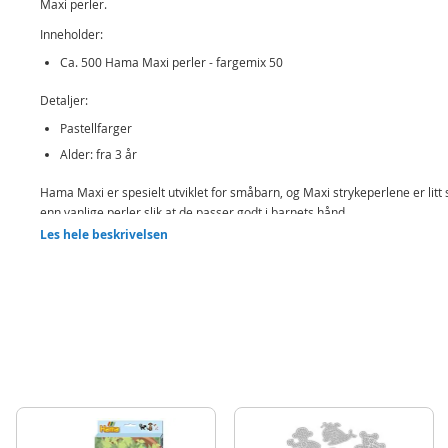
Maxi perler.
Inneholder:
Ca. 500 Hama Maxi perler - fargemix 50
Detaljer:
Pastellfarger
Alder: fra 3 år
Hama Maxi er spesielt utviklet for småbarn, og Maxi strykeperlene er litt 
enn vanlige perler slik at de passer godt i barnets hånd.
Les hele beskrivelsen
Produktdetaljer
Modell
3-8471
EAN
028178847166
Merke
Hama