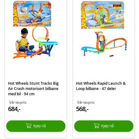
Mål: 25 x 44 x 12 cm (HxBxD)
Alder: fra 4 år
Produktdetaljer
Modell
JDW39
EAN
194735289752
Merke
Hot Wheels
Hot Wheels Stunt Tracks Big
Hot Wheels Rapid Launch &
Air Crash motorisert bilbane
Loop bilbane - 47 deler
med bil - 94 cm
Vår lavpris:
Vår lavpris:
684,-
568,-
Kjøp nå
Kjøp nå