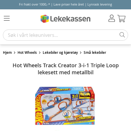
Fri frakt over 1000,-* | Lave priser hele året | Lynrask levering
Hand
Hjem
Hot Wheels
Lekebiler og kjøretøy
Små lekebiler
Hot Wheels Track Creator 3-i-1 Triple Loop
lekesett med metallbil