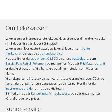
Om Lekekassen
Lekekassen er Norges største lekebutikk og vi sender din ordre lynraskt
(1 - 3 dager) fra vårt lager i Grimstad.
Lekekassen tilbyr et stort utvalg av leker til lave priser,
kjente
merkevarer
og rask og
god kundeservice!
Hos oss finner du
lave priser på LEGO
og andre
bestselgere
, som
Barbie
,
Paw Patrol
,
Pokemon
, og mange fler. Med vår
PrisMatch garanti
er du sikret best pris. Vi tilbyr sikre betalingsmetoder som Vipps og
Klarna.
Vi er eksperter på leketøy og har vært i leketøysbransjen i over 70 år og
har alt du trenger for bursdagsgaver, lek og læring. Her finner du
inspirerende artikler
om lek og aktiviteter.
Bli medlem av vår
Kundeklubb, Min Lekekasse
, og spar enda mer på
våre allerede lave priser.
Kundeservice