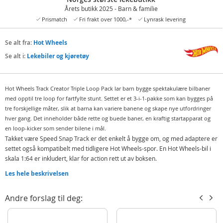
Årets butikk 2025 - Barn & familie
Prismatch
Fri frakt over 1000,-*
Lynrask levering
Se alt fra:
Hot Wheels
Se alt i:
Lekebiler og kjøretøy
Hot Wheels Track Creator Triple Loop Pack lar barn bygge spektakulære bilbaner
med opptil tre loop for fartfylte stunt. Settet er et 3-i-1-pakke som kan bygges på
tre forskjellige måter, slik at barna kan variere banene og skape nye utfordringer
hver gang. Det inneholder både rette og buede baner, en kraftig startapparat og
en loop-kicker som sender bilene i mål.
Takket være Speed Snap Track er det enkelt å bygge om, og med adaptere er
settet også kompatibelt med tidligere Hot Wheels-spor. En Hot Wheels-bil i
skala 1:64 er inkludert, klar for action rett ut av boksen.
Inneholder:
Les hele beskrivelsen
Hot Wheels Track Creator 3-i-1 bane
Andre forslag til deg:
Hot Wheels metallbil
Detaljer: