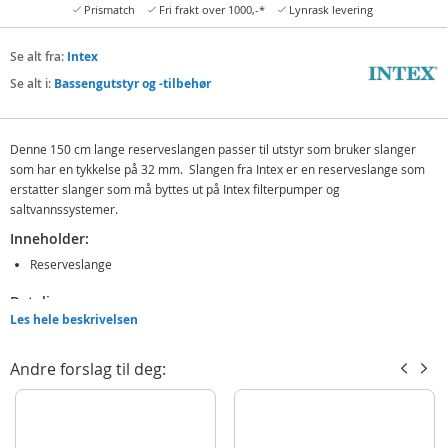
Prismatch
Fri frakt over 1000,-*
Lynrask levering
Se alt fra:
Intex
Se alt i:
Bassengutstyr og -tilbehør
Denne 150 cm lange reserveslangen passer til utstyr som bruker slanger
som har en tykkelse på 32 mm. Slangen fra Intex er en reserveslange som
erstatter slanger som må byttes ut på Intex filterpumper og
saltvannssystemer.
Inneholder:
Reserveslange
Detaljer:
Les hele beskrivelsen
Mål: 150 cm lang
Tykkelse: 32 mm
Andre forslag til deg:
Merk: Kontroller slangen du har fra før slik at du forsikrer deg om at du
kjøper riktig slange.