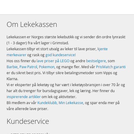
Om Lekekassen
Lekekassen er Norges største lekebutikk og vi sender din ordre lynraskt
(1 - 3 dager) fra vårt lager i Grimstad.
Lekekassen tilbyr et stort utvalg av leker til lave priser,
kjente
merkevarer
og rask og
god kundeservice!
Hos oss finner du
lave priser på LEGO
og andre
bestselgere
, som
Barbie
,
Paw Patrol
,
Pokemon
, og mange fler. Med vår
PrisMatch garanti
er du sikret best pris. Vi tilbyr sikre betalingsmetoder som Vipps og
Klarna.
Vi er eksperter på leketøy og har vært i leketøysbransjen i over 70 år og
har alt du trenger for bursdagsgaver, lek og læring. Her finner du
inspirerende artikler
om lek og aktiviteter.
Bli medlem av vår
Kundeklubb, Min Lekekasse
, og spar enda mer på
våre allerede lave priser.
Kundeservice