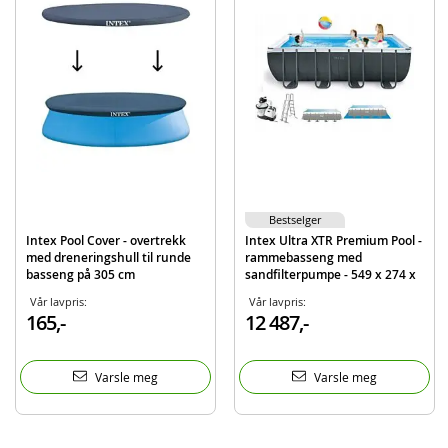
Produktdetaljer
Modell
29059
EAN
6941057404677
Merke
Intex
Bestselger
Intex Pool Cover - overtrekk
Intex Ultra XTR Premium Pool -
med dreneringshull til runde
rammebasseng med
basseng på 305 cm
sandfilterpumpe - 549 x 274 x
132 cm - komplett sett
Vår lavpris:
Vår lavpris:
165,-
12 487,-
Varsle meg
Varsle meg