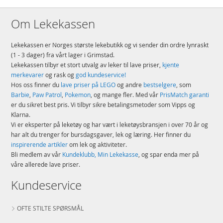
Om Lekekassen
Lekekassen er Norges største lekebutikk og vi sender din ordre lynraskt
(1 - 3 dager) fra vårt lager i Grimstad.
Lekekassen tilbyr et stort utvalg av leker til lave priser,
kjente
merkevarer
og rask og
god kundeservice!
Hos oss finner du
lave priser på LEGO
og andre
bestselgere
, som
Barbie
,
Paw Patrol
,
Pokemon
, og mange fler. Med vår
PrisMatch garanti
er du sikret best pris. Vi tilbyr sikre betalingsmetoder som Vipps og
Klarna.
Vi er eksperter på leketøy og har vært i leketøysbransjen i over 70 år og
har alt du trenger for bursdagsgaver, lek og læring. Her finner du
inspirerende artikler
om lek og aktiviteter.
Bli medlem av vår
Kundeklubb, Min Lekekasse
, og spar enda mer på
våre allerede lave priser.
Kundeservice
OFTE STILTE SPØRSMÅL