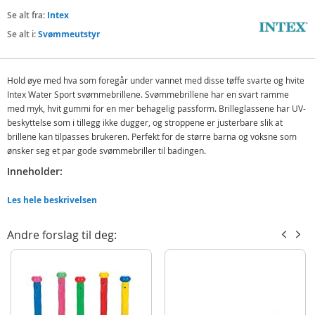
Se alt fra:
Intex
Se alt i:
Svømmeutstyr
Hold øye med hva som foregår under vannet med disse tøffe svarte og hvite
Intex Water Sport svømmebrillene. Svømmebrillene har en svart ramme
med myk, hvit gummi for en mer behagelig passform. Brilleglassene har UV-
beskyttelse som i tillegg ikke dugger, og stroppene er justerbare slik at
brillene kan tilpasses brukeren. Perfekt for de større barna og voksne som
ønsker seg et par gode svømmebriller til badingen.
Inneholder:
Intex Water Sport svømmebriller
Les hele beskrivelsen
Detaljer:
Andre forslag til deg:
Farge: svart og hvit
Latexfri
Uv-filter og duggfrie glass
Alder: fra 14 år
Produktdetaljer