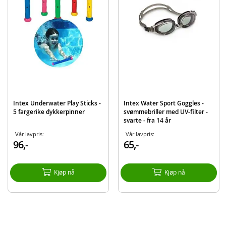
Modell
55685NP med hvit
EAN
6941057403311
Merke
Intex
Intex Underwater Play Sticks -
Intex Water Sport Goggles -
5 fargerike dykkerpinner
svømmebriller med UV-filter -
svarte - fra 14 år
Vår lavpris:
Vår lavpris:
96,-
65,-
Kjøp nå
Kjøp nå