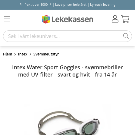
Fri frakt over 1000,-* | Lave priser hele året | Lynrask levering
Hand
Hjem
Intex
Svømmeutstyr
Intex Water Sport Goggles - svømmebriller
med UV-filter - svart og hvit - fra 14 år