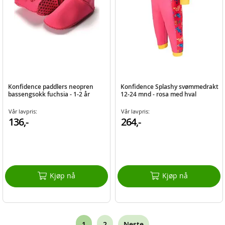
Konfidence paddlers neopren
Konfidence Splashy svømmedrakt
bassengsokk fuchsia - 1-2 år
12-24 mnd - rosa med hval
Vår lavpris:
Vår lavpris:
136,-
264,-
Kjøp nå
Kjøp nå
Page
You're
Page
1
2
Neste