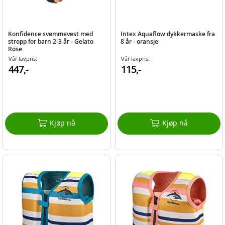
Konfidence svømmevest med
Intex Aquaflow dykkermaske fra
stropp for barn 2-3 år - Gelato
8 år - oransje
Rose
Vår lavpris:
Vår lavpris:
447,-
115,-
Kjøp nå
Kjøp nå