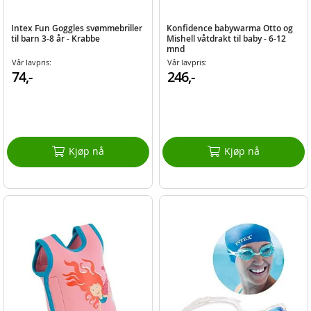
Intex Fun Goggles svømmebriller
Konfidence babywarma Otto og
til barn 3-8 år - Krabbe
Mishell våtdrakt til baby - 6-12
mnd
Vår lavpris:
Vår lavpris:
74,-
246,-
Kjøp nå
Kjøp nå