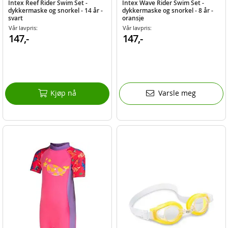
Intex Reef Rider Swim Set -
Intex Wave Rider Swim Set -
dykkermaske og snorkel - 14 år -
dykkermaske og snorkel - 8 år -
svart
oransje
Vår lavpris:
Vår lavpris:
147,-
147,-
Kjøp nå
Varsle meg