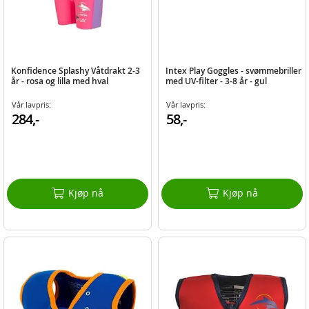
Konfidence Splashy Våtdrakt 2-3
Intex Play Goggles - svømmebriller
år - rosa og lilla med hval
med UV-filter - 3-8 år - gul
Vår lavpris:
Vår lavpris:
284,-
58,-
Kjøp nå
Kjøp nå