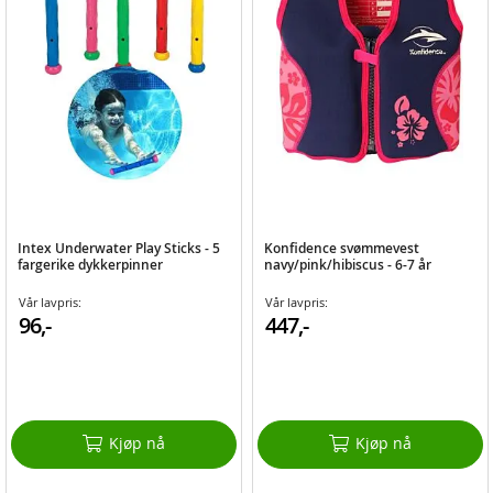
Intex Underwater Play Sticks - 5
Konfidence svømmevest
fargerike dykkerpinner
navy/pink/hibiscus - 6-7 år
Vår lavpris:
Vår lavpris:
96,-
447,-
Kjøp nå
Kjøp nå