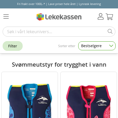
Fri frakt over 1000,-* | Lave priser hele året | Lynrask levering
Hand
Bestselgere
Filter
Sorter etter
Svømmeutstyr for trygghet i vann