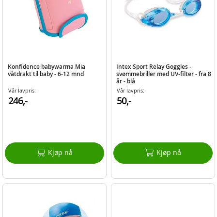
Konfidence babywarma Mia
Intex Sport Relay Goggles -
våtdrakt til baby - 6-12 mnd
svømmebriller med UV-filter - fra 8
år - blå
Vår lavpris:
Vår lavpris:
246,-
50,-
Kjøp nå
Kjøp nå