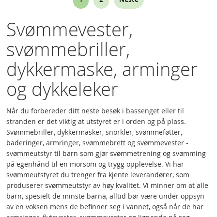
currently
Svømmevester,
reading
svømmebriller,
page
dykkermaske, arminger
og dykkeleker
Når du forbereder ditt neste besøk i bassenget eller til
stranden er det viktig at utstyret er i orden og på plass.
Svømmebriller, dykkermasker, snorkler, svømmeføtter,
baderinger, armringer, svømmebrett og svømmevester -
svømmeutstyr til barn som gjør svømmetrening og svømming
på egenhånd til en morsom og trygg opplevelse. Vi har
svømmeutstyret du trenger fra kjente leverandører, som
produserer svømmeutstyr av høy kvalitet. Vi minner om at alle
barn, spesielt de minste barna, alltid bør være under oppsyn
av en voksen mens de befinner seg i vannet, også når de har