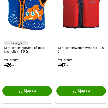
Bestselger
Konfidence flytevest blå med
Konfidence svømmevest rød - 4-5
klovnefisk - 4-5 år
år
Vår lavpris:
Vår lavpris:
426,-
447,-
Kjøp nå
Kjøp nå