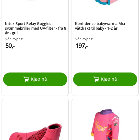
Intex Sport Relay Goggles -
Konfidence babywarma Mia
svømmebriller med UV-filter - fra 8
våtdrakt til baby - 1-2 år
år - gul
Vår lavpris:
Vår lavpris:
50,-
197,-
Kjøp nå
Kjøp nå