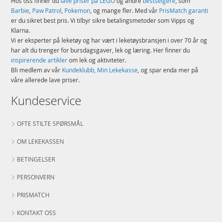
Hos oss finner du
lave priser på LEGO
og andre
bestselgere
, som
Barbie
,
Paw Patrol
,
Pokemon
, og mange fler. Med vår
PrisMatch garanti
er du sikret best pris. Vi tilbyr sikre betalingsmetoder som Vipps og
Klarna.
Vi er eksperter på leketøy og har vært i leketøysbransjen i over 70 år og
har alt du trenger for bursdagsgaver, lek og læring. Her finner du
inspirerende artikler
om lek og aktiviteter.
Bli medlem av vår
Kundeklubb, Min Lekekasse
, og spar enda mer på
våre allerede lave priser.
Kundeservice
OFTE STILTE SPØRSMÅL
OM LEKEKASSEN
BETINGELSER
PERSONVERN
PRISMATCH
KONTAKT OSS