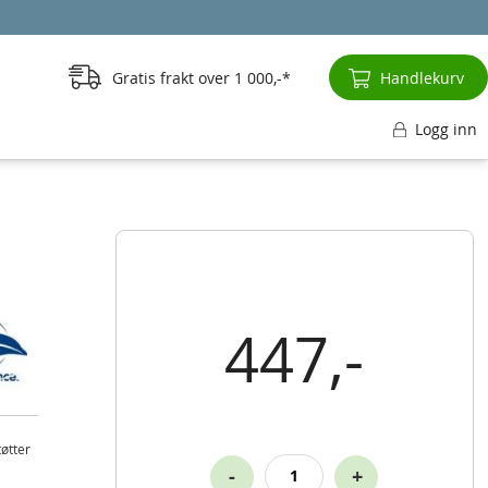
Gratis frakt over
1 000,-
Handlekurv
Logg inn
447,-
øtter
-
+