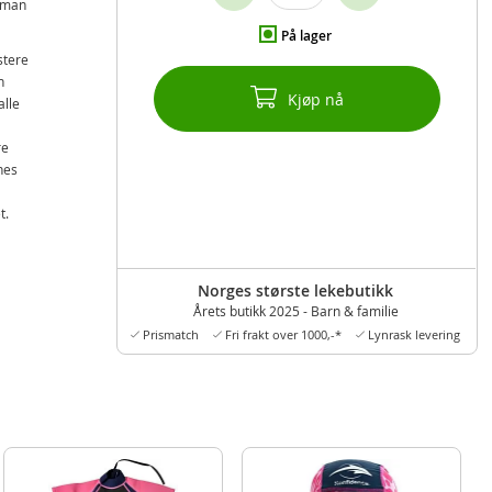
m man
På lager
stere
n
Kjøp nå
alle
re
nes
t.
Norges største lekebutikk
Årets butikk 2025 - Barn & familie
Prismatch
Fri frakt over 1000,-*
Lynrask levering