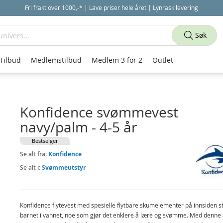
Fri frakt over 1000,-* | Lave priser hele året | Lynrask levering
Søk
Tilbud
Medlemstilbud
Medlem 3 for 2
Outlet
Konfidence svømmevest
navy/palm - 4-5 år
Bestselger
Se alt fra:
Konfidence
Se alt i:
Svømmeutstyr
Konfidence flytevest med spesielle flytbare skumelementer på innsiden st
barnet i vannet, noe som gjør det enklere å lære og svømme. Med denne