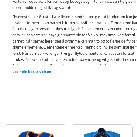
vesten er det enkelt for barnet og bevege seg fritt i vannet, samtidig so
opprettholde en god flyt og stabilitet.
Flytevesten har 8 justerbare flyteelementer som gjør at forelderen kan ju
nivået etterhvert som barnet blir mer selvsikkert i vannet. Elementene ka
fjernes to og to. Vesten lukkes med glidelås. Vesten er laget i neopren og 
detaljer på vesten er nøye gjennomtenkt for å sikre maksimal komfort til
barnet. Når barnet lærer seg å svømme kan man to og to fjerne de flytba
skumelementene. Elementene er merket i henhold til hvilke som skal fjer
først. Når barnet ikke lenger trenger flyteelementene kan vesten fortsatt
brukes. Neopren-stoffet i vesten holder på varme og vil gi komfort i vanne
Dette er den perfekte flytevesten til svømmeundervisningen.
Les hele beskrivelsen
Funksjoner:
Justerbare flyteelementer Hjelper med å oppnå riktig svømmeteknikk
Gult ryggstykke for å sikre sikkerhet og synlighet i vannet
Varmeførende
Beskytter mot solen SPF +30
Inneholder:
Flytevest med 8 justerbare flyteelementer