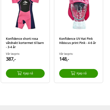
Konfidence shorti rosa
Konfidence UV Hat Pink
våtdrakt kortermet til barn
Hibiscus print Pink - 4-6 år
- 3-4 år
en som
Vår lavpris:
Vår lavpris:
387,-
148,-
Kjøp nå
Kjøp nå