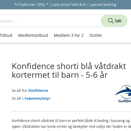
Fri frakt over 1000,-* | Lave priser hele året | Lynrask levering
Søk
Tilbud
Medlemstilbud
Medlem 3 for 2
Outlet
Konfidence shorti blå våtdrakt
kortermet til barn - 5-6 år
Se alt fra:
Konfidence
Se alt i:
Svømmeutstyr
Konfidence shorti våtdrakt til barn er perfekt både til bading i basseng og 
sjøen. Våtdrakten har korte ermer og beskytter mot sollys der huden er d