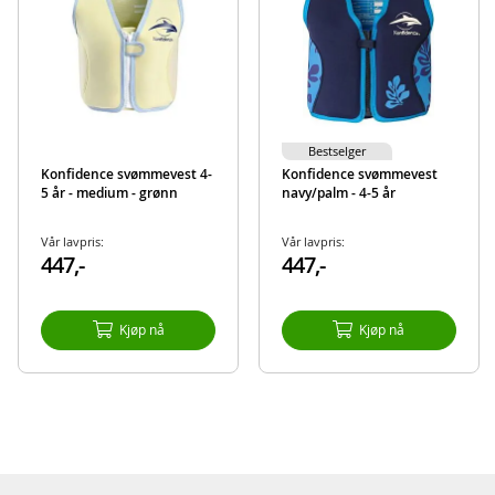
Bestselger
Konfidence svømmevest 4-
Konfidence svømmevest
5 år - medium - grønn
navy/palm - 4-5 år
Vår lavpris:
Vår lavpris:
447,-
447,-
Kjøp nå
Kjøp nå