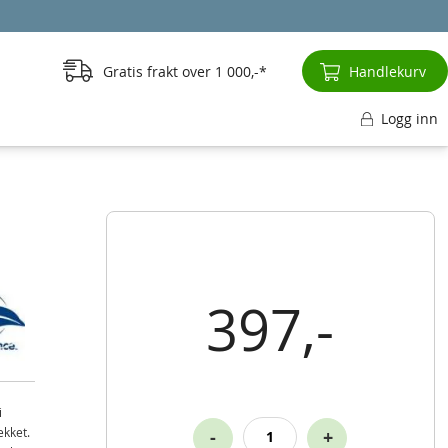
Gratis frakt over
1 000,-
Handlekurv
Logg inn
397,-
i
ekket.
-
+