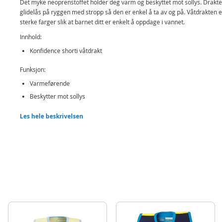
Det myke neoprenstoffet holder deg varm og beskyttet mot sollys. Drakt
glidelås på ryggen med stropp så den er enkel å ta av og på. Våtdrakten er
sterke farger slik at barnet ditt er enkelt å oppdage i vannet.
Innhold:
Konfidence shorti våtdrakt
Funksjon:
Varmeførende
Beskytter mot sollys
Detaljer:
Les hele beskrivelsen
Farge: Blå
Stoff: 80% neopren 20% lycra
Alder: 5-6 år
Produktdetaljer
Modell
SW01
EAN
5060150981883