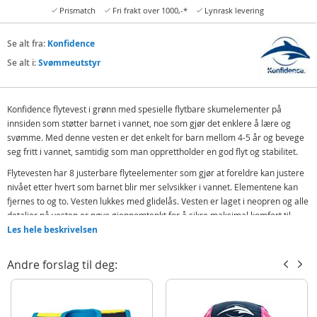
Prismatch
Fri frakt over 1000,-*
Lynrask levering
Se alt fra:
Konfidence
Se alt i:
Svømmeutstyr
Konfidence flytevest i grønn med spesielle flytbare skumelementer på
innsiden som støtter barnet i vannet, noe som gjør det enklere å lære og
svømme. Med denne vesten er det enkelt for barn mellom 4-5 år og bevege
seg fritt i vannet, samtidig som man opprettholder en god flyt og stabilitet.
Flytevesten har 8 justerbare flyteelementer som gjør at foreldre kan justere
nivået etter hvert som barnet blir mer selvsikker i vannet. Elementene kan
fjernes to og to. Vesten lukkes med glidelås. Vesten er laget i neopren og alle
detaljer på vesten er nøye gjennomtenkt for å sikre maksimal komfort til
barnet.
Les hele beskrivelsen
Når barnet lærer seg å svømme kan man fjerne to og to av de flytbare
Andre forslag til deg:
skumelementene. Elementene er merket i henhold til hvilke som skal fjernes
først. Når barnet ikke lenger trenger flyteelementene kan vesten fortsatt
brukes. Neopren-stoffet i vesten holder på varme og vil gi komfort i vannet.
Dette er den perfekte flytevesten til svømmeundervisningen.