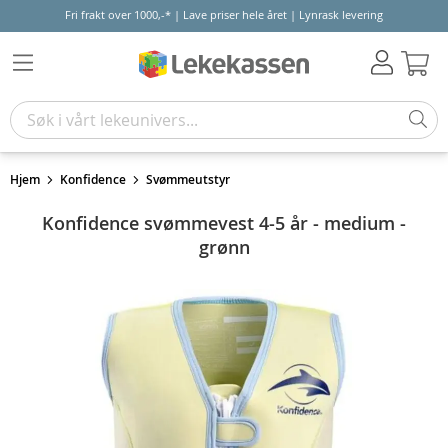
Fri frakt over 1000,-* | Lave priser hele året | Lynrask levering
Hand
Hjem
Konfidence
Svømmeutstyr
Konfidence svømmevest 4-5 år - medium -
grønn