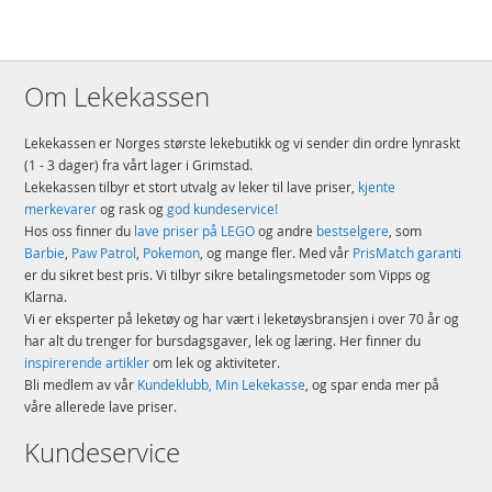
et verktøy for å lære og svømme. Fargen på bildet kan avvike fra
virkeligheten
Produktdetaljer
Modell
KJ14-F-05
Om Lekekassen
EAN
5056357452080
Lekekassen er Norges største lekebutikk og vi sender din ordre lynraskt
Merke
Konfidence
(1 - 3 dager) fra vårt lager i Grimstad.
Lekekassen tilbyr et stort utvalg av leker til lave priser,
kjente
merkevarer
og rask og
god kundeservice!
Hos oss finner du
lave priser på LEGO
og andre
bestselgere
, som
Barbie
,
Paw Patrol
,
Pokemon
, og mange fler. Med vår
PrisMatch garanti
er du sikret best pris. Vi tilbyr sikre betalingsmetoder som Vipps og
Klarna.
Vi er eksperter på leketøy og har vært i leketøysbransjen i over 70 år og
har alt du trenger for bursdagsgaver, lek og læring. Her finner du
inspirerende artikler
om lek og aktiviteter.
Bli medlem av vår
Kundeklubb, Min Lekekasse
, og spar enda mer på
våre allerede lave priser.
Kundeservice