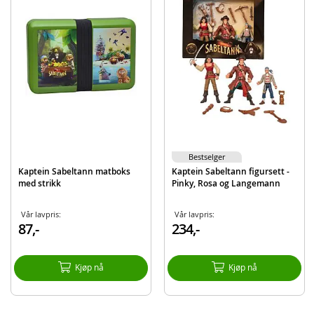
EAN
7072895005159
Merke
Kaptein Sabeltann
Bestselger
Kaptein Sabeltann matboks
Kaptein Sabeltann figursett -
med strikk
Pinky, Rosa og Langemann
Vår lavpris:
Vår lavpris:
87,-
234,-
Kjøp nå
Kjøp nå