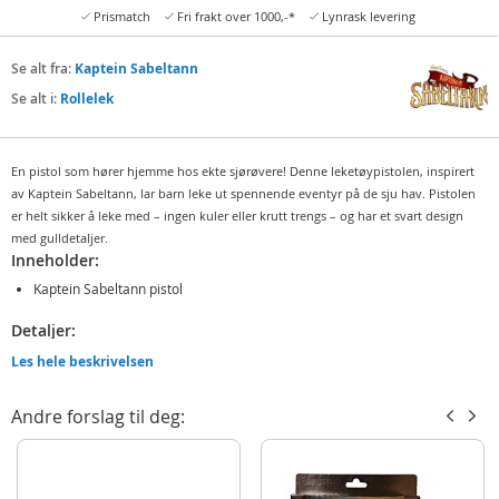
Prismatch
Fri frakt over 1000,-*
Lynrask levering
Se alt fra:
Kaptein Sabeltann
Se alt i:
Rollelek
En pistol som hører hjemme hos ekte sjørøvere! Denne leketøypistolen, inspirert
av Kaptein Sabeltann, lar barn leke ut spennende eventyr på de sju hav. Pistolen
er helt sikker å leke med – ingen kuler eller krutt trengs – og har et svart design
med gulldetaljer.
Inneholder:
Kaptein Sabeltann pistol
Detaljer:
Mål: 30,5 x 3,25 x 8,5 cm (LxBxH)
Les hele beskrivelsen
Materiale: 100% plast
Andre forslag til deg:
Vekt: 83 gram
Alder: fra 3 år
Produktdetaljer
Modell
KS20024