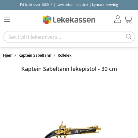
Fri frakt over 1000,-* | Lave priser hele året | Lynrask levering
Hand
Hjem
Kaptein Sabeltann
Rollelek
Kaptein Sabeltann lekepistol - 30 cm