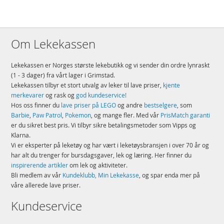
Om Lekekassen
Lekekassen er Norges største lekebutikk og vi sender din ordre lynraskt
(1 - 3 dager) fra vårt lager i Grimstad.
Lekekassen tilbyr et stort utvalg av leker til lave priser,
kjente
merkevarer
og rask og
god kundeservice!
Hos oss finner du
lave priser på LEGO
og andre
bestselgere
, som
Barbie
,
Paw Patrol
,
Pokemon
, og mange fler. Med vår
PrisMatch garanti
er du sikret best pris. Vi tilbyr sikre betalingsmetoder som Vipps og
Klarna.
Vi er eksperter på leketøy og har vært i leketøysbransjen i over 70 år og
har alt du trenger for bursdagsgaver, lek og læring. Her finner du
inspirerende artikler
om lek og aktiviteter.
Bli medlem av vår
Kundeklubb, Min Lekekasse
, og spar enda mer på
våre allerede lave priser.
Kundeservice