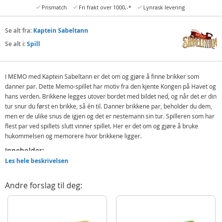
Prismatch
Fri frakt over 1000,-*
Lynrask levering
Se alt fra:
Kaptein Sabeltann
Se alt i:
Spill
I MEMO med Kaptein Sabeltann er det om og gjøre å finne brikker som
danner par. Dette Memo-spillet har motiv fra den kjente Kongen på Havet og
hans verden. Brikkene legges utover bordet med bildet ned, og når det er din
tur snur du først en brikke, så én til. Danner brikkene par, beholder du dem,
men er de ulike snus de igjen og det er nestemann sin tur. Spilleren som har
flest par ved spillets slutt vinner spillet. Her er det om og gjøre å bruke
hukommelsen og memorere hvor brikkene ligger.
Inneholder:
Les hele beskrivelsen
Memo Kaptein Sabeltann
Detaljer:
Andre forslag til deg:
Antall spillere: 2 eller flere
Spilletid: 10 min
Alder: Fra 3 år