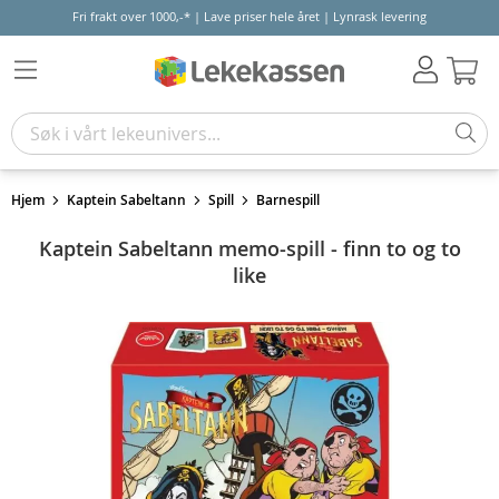
Fri frakt over 1000,-* | Lave priser hele året | Lynrask levering
Hand
Hjem
Kaptein Sabeltann
Spill
Barnespill
Kaptein Sabeltann memo-spill - finn to og to
like