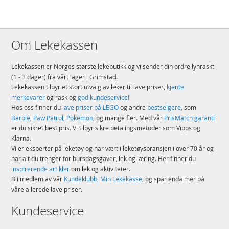
Om Lekekassen
Lekekassen er Norges største lekebutikk og vi sender din ordre lynraskt
(1 - 3 dager) fra vårt lager i Grimstad.
Lekekassen tilbyr et stort utvalg av leker til lave priser,
kjente
merkevarer
og rask og
god kundeservice!
Hos oss finner du
lave priser på LEGO
og andre
bestselgere
, som
Barbie
,
Paw Patrol
,
Pokemon
, og mange fler. Med vår
PrisMatch garanti
er du sikret best pris. Vi tilbyr sikre betalingsmetoder som Vipps og
Klarna.
Vi er eksperter på leketøy og har vært i leketøysbransjen i over 70 år og
har alt du trenger for bursdagsgaver, lek og læring. Her finner du
inspirerende artikler
om lek og aktiviteter.
Bli medlem av vår
Kundeklubb, Min Lekekasse
, og spar enda mer på
våre allerede lave priser.
Kundeservice