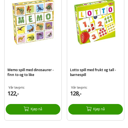
Produktdetaljer
Modell
631092
EAN
7031656310925
Merke
Kaptein Sabeltann
Memo spill med dinosaurer -
Lotto spill med frukt og tall -
finn to og to like
barnespill
Vår lavpris:
Vår lavpris:
122,-
128,-
Kjøp nå
Kjøp nå