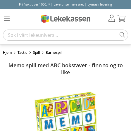
Fri frakt over 1000,-* | Lave priser hele året | Lynrask levering
Hand
Hjem
Tactic
Spill
Barnespill
Memo spill med ABC bokstaver - finn to og to
like