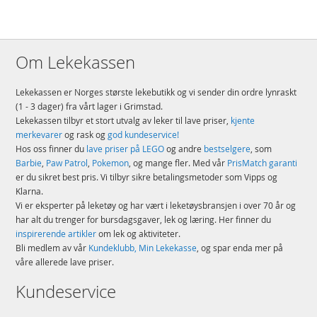
Om Lekekassen
Lekekassen er Norges største lekebutikk og vi sender din ordre lynraskt
(1 - 3 dager) fra vårt lager i Grimstad.
Lekekassen tilbyr et stort utvalg av leker til lave priser,
kjente
merkevarer
og rask og
god kundeservice!
Hos oss finner du
lave priser på LEGO
og andre
bestselgere
, som
Barbie
,
Paw Patrol
,
Pokemon
, og mange fler. Med vår
PrisMatch garanti
er du sikret best pris. Vi tilbyr sikre betalingsmetoder som Vipps og
Klarna.
Vi er eksperter på leketøy og har vært i leketøysbransjen i over 70 år og
har alt du trenger for bursdagsgaver, lek og læring. Her finner du
inspirerende artikler
om lek og aktiviteter.
Bli medlem av vår
Kundeklubb, Min Lekekasse
, og spar enda mer på
våre allerede lave priser.
Kundeservice