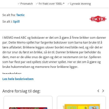
Prismatch
Fri frakt over 1000,-*
Lynrask levering
Se alt fra:
Tactic
Se alt i:
Spill
I MEMO med ABC og bokstaver er det om å gjøre å finne brikker som danner
par. Dette Memo-spillet har fargerike bokstaver som barna kan bruke til å
lære alfabetet. Brikkene legges utover bordet med bilde ned, og når det er
din tur snur du først en brikke, så én til. Danner brikkene par beholder du
dem, men er de ulike snus de igjen og det er nestemann sin tur. Spilleren
som har flest par ved spillets slutt vinner spillet. Her er det om å gjøre og
bruke hukommelsen og memorere hvor brikkene ligger.
Inneholder:
Les hele beskrivelsen
Memo ABC
Detaljer:
Andre forslag til deg:
Antall spillere: 2 eller flere
Spilletid: 15 min
Alder: fra 3 år