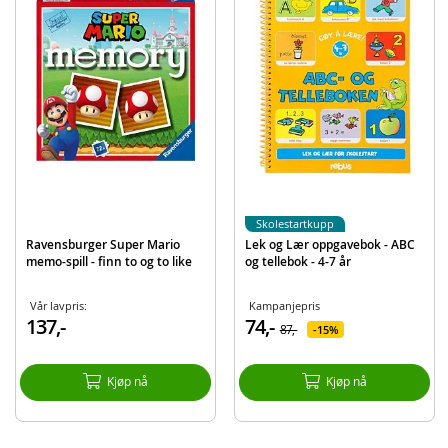
Produktdetaljer
Modell
52672
EAN
6416739526720
Merke
Tactic
Skolestartkupp
Ravensburger Super Mario
Lek og Lær oppgavebok - ABC
memo-spill - finn to og to like
og tellebok - 4-7 år
Vår lavpris:
Kampanjepris
137,-
74,-
87,-
15%
Kjøp nå
Kjøp nå