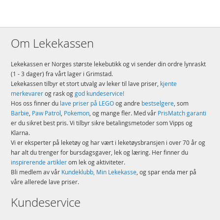
Om Lekekassen
Lekekassen er Norges største lekebutikk og vi sender din ordre lynraskt
(1 - 3 dager) fra vårt lager i Grimstad.
Lekekassen tilbyr et stort utvalg av leker til lave priser,
kjente
merkevarer
og rask og
god kundeservice!
Hos oss finner du
lave priser på LEGO
og andre
bestselgere
, som
Barbie
,
Paw Patrol
,
Pokemon
, og mange fler. Med vår
PrisMatch garanti
er du sikret best pris. Vi tilbyr sikre betalingsmetoder som Vipps og
Klarna.
Vi er eksperter på leketøy og har vært i leketøysbransjen i over 70 år og
har alt du trenger for bursdagsgaver, lek og læring. Her finner du
inspirerende artikler
om lek og aktiviteter.
Bli medlem av vår
Kundeklubb, Min Lekekasse
, og spar enda mer på
våre allerede lave priser.
Kundeservice