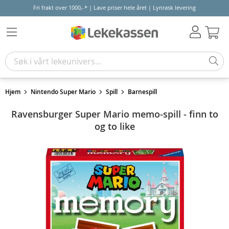
Fri frakt over 1000,-* | Lave priser hele året | Lynrask levering
Hand
Hjem
Nintendo Super Mario
Spill
Barnespill
Ravensburger Super Mario memo-spill - finn to
og to like