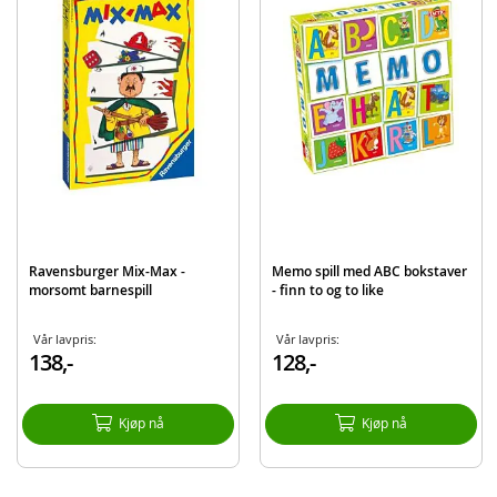
Alder: fra 4 år
Produktdetaljer
Modell
208272
EAN
4005556208272
Merke
Nintendo Super Mario
Ravensburger Mix-Max -
Memo spill med ABC bokstaver
morsomt barnespill
- finn to og to like
Vår lavpris:
Vår lavpris:
138,-
128,-
Kjøp nå
Kjøp nå