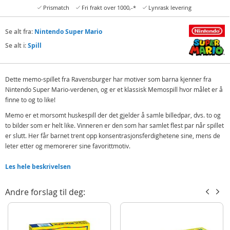
Prismatch
Fri frakt over 1000,-*
Lynrask levering
Se alt fra:
Nintendo Super Mario
Se alt i:
Spill
Dette memo-spillet fra Ravensburger har motiver som barna kjenner fra
Nintendo Super Mario-verdenen, og er et klassisk Memospill hvor målet er å
finne to og to like!
Memo er et morsomt huskespill der det gjelder å samle billedpar, dvs. to og
to bilder som er helt like. Vinneren er den som har samlet flest par når spillet
er slutt. Her får barnet trent opp konsentrasjonsferdighetene sine, mens de
leter etter og memorerer sine favorittmotiv.
Inneholder:
Les hele beskrivelsen
72 Super Mario bildekort
Andre forslag til deg:
Detaljer:
Antall spillere: 2-8
Mål eske: 19 x 19 x 4,8 cm (BxHxD)