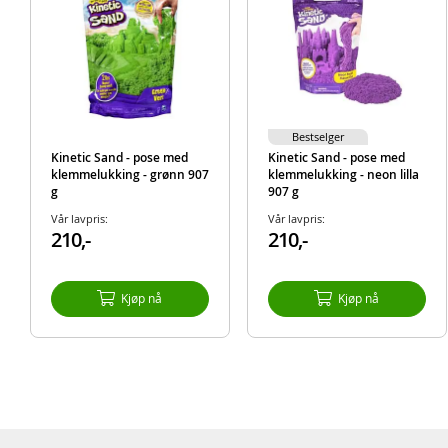
Bestselger
Kinetic Sand - pose med
Kinetic Sand - pose med
klemmelukking - grønn 907
klemmelukking - neon lilla
g
907 g
Vår lavpris:
Vår lavpris:
210,-
210,-
Kjøp nå
Kjøp nå