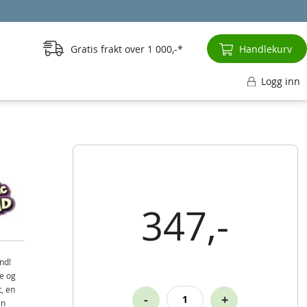
Gratis frakt over
1 000,-
Handlekurv
Logg inn
347,-
nd!
e og
, en
-
+
an