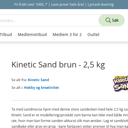
Fri frakt over 1000,-* | Lave priser hele året | Lynrask levering
Søk
Tilbud
Medlemstilbud
Medlem 3 for 2
Outlet
Kinetic Sand brun - 2,5 kg
Se alt fra:
Kinetic Sand
Se alt i:
Hobby og kreativitet
Ta med sandmoroa hjem med denne store sandesken med hele 2,5 kg sa
Kinetic Sand er et modelleringsprodukt som barna kan leke med både inn
ute, hvor man kan forme sanden akkurat slik man ønsker. Lag et sandslott
sandkake eller grav en grop - bare fantasien setter grenser til hva man k