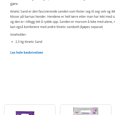
gjøre.
Kinetic Sand er den fascinerende sanden som fester seg til seg selv og ik
klisser på barnas hender. Hendene er helt tørre etter man har lekt med 
og den er i tillegg lett å rydde opp. Sanden er morsom å leke med alene,
kan også kombinere med andre Kinetic sandsett (kjøpes separat)
Inneholder:
2,5 kg Kinetic Sand
Detaljer:
Les hele beskrivelsen
Volum: 2,5 kg
Farge: sandbrun
Uten hvete,gluten og kasein
Ved kontakt med vann bør det få tørke for at det skal komme tilbake ti
opprinnelig tekstur
Alder: fra 3 år
Merk: Utstyr følger ikke med
Produktdetaljer
Modell
6060997