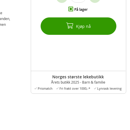
På lager
ke
sanden,
 men
Kjøp nå
Norges største lekebutikk
Årets butikk 2025 - Barn & familie
Prismatch
Fri frakt over 1000,-*
Lynrask levering
l