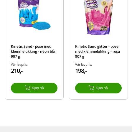
EAN
778988368893
Merke
Kinetic Sand
Kinetic Sand - pose med
Kinetic Sand glitter - pose
klemmelukking - neon blå
med klemmelukking - rosa
907 g
907 g
Vår lavpris:
Vår lavpris:
210,-
198,-
Kjøp nå
Kjøp nå