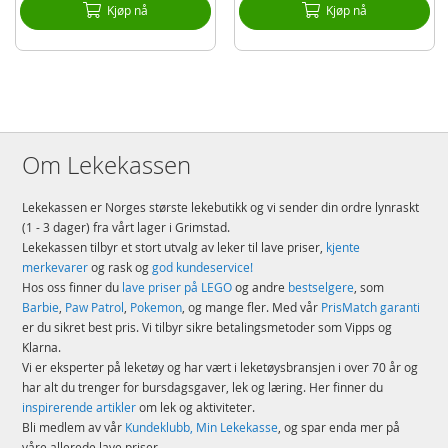
Kjøp nå
Kjøp nå
Om Lekekassen
Lekekassen er Norges største lekebutikk og vi sender din ordre lynraskt
(1 - 3 dager) fra vårt lager i Grimstad.
Lekekassen tilbyr et stort utvalg av leker til lave priser,
kjente
merkevarer
og rask og
god kundeservice!
Hos oss finner du
lave priser på LEGO
og andre
bestselgere
, som
Barbie
,
Paw Patrol
,
Pokemon
, og mange fler. Med vår
PrisMatch garanti
er du sikret best pris. Vi tilbyr sikre betalingsmetoder som Vipps og
Klarna.
Vi er eksperter på leketøy og har vært i leketøysbransjen i over 70 år og
har alt du trenger for bursdagsgaver, lek og læring. Her finner du
inspirerende artikler
om lek og aktiviteter.
Bli medlem av vår
Kundeklubb, Min Lekekasse
, og spar enda mer på
våre allerede lave priser.