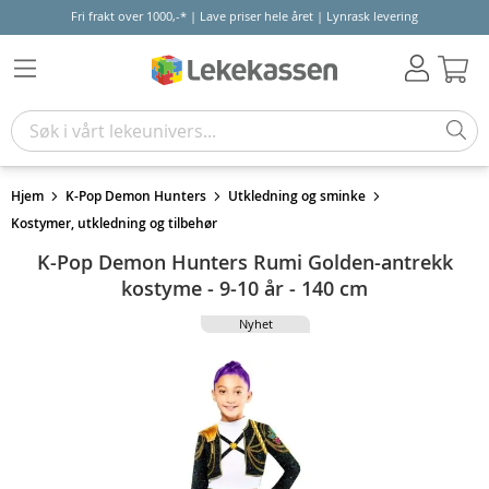
Fri frakt over 1000,-* | Lave priser hele året | Lynrask levering
Hand
Hjem
K-Pop Demon Hunters
Utkledning og sminke
Kostymer, utkledning og tilbehør
K-Pop Demon Hunters Rumi Golden-antrekk
kostyme - 9-10 år - 140 cm
Nyhet