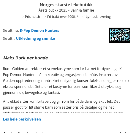
Norges største lekebutikk
Årets butikk 2025 - Barn & familie
Prismatch
Fri frakt over 1000,-*
Lynrask levering
Se alt fra:
K-Pop Demon Hunters
Se alt i:
Utkledning og sminke
Maks 3 stk per kunde
Rumi Golden-antrekk er et scenekostyme som lar barnet fordype seg i K-
Pop Demon Hunters på en kreativ og engasjerende måte. Inspirert av
Golden-opptredenen gir antrekket en tydelig konsertfølelse som gjør rollelek
ekstra spennende. Dette er et kostyme for barn som liker å uttrykke seg
gjennom lek, bevegelse og fantasi.
Antrekket sitter komfortabelt og gir rom for både dans og aktiv lek. Det
passer godt for litt større barn som setter pris på detaljer og helhet i
utkledningen. Kostymet kan enkelt kombineres med annet tilbehør og gir
mange muligheter for å skape egne sceneshow og historier.
Les hele beskrivelsen
Dette Golden-antrekket er et godt valg til karneval, skolearrangementer og