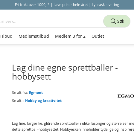
Fri frakt over 1000,-* | Lave priser hele året | Lynrask levering
Søk
Tilbud
Medlemstilbud
Medlem 3 for 2
Outlet
Lag dine egne sprettballer -
hobbysett
Se alt fra:
Egmont
Se alt i:
Hobby og kreativitet
Lag fine, fargerike, glitrende sprettballer i ulike fasonger og størrelser m
dette sprettball-hobbysettet. Hobbyesken inneholder tydelige og inspire