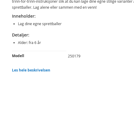
trinn-for-trinn-instruksjoner slik at du kan lage dine egne stilige varianter
sprettballer. Lag alene eller sammen med en venn!
Inneholder:
Lag dine egne sprettballer
Detaljer:
Alder: fra 6 år
Produktdetaljer
Modell
250179
EAN
7031652501792
Les hele beskrivelsen
Merke
Egmont