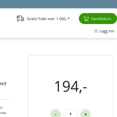
Gratis frakt over
1 000,-
Handlekurv
Logg inn
194,-
ed
rende
-
+