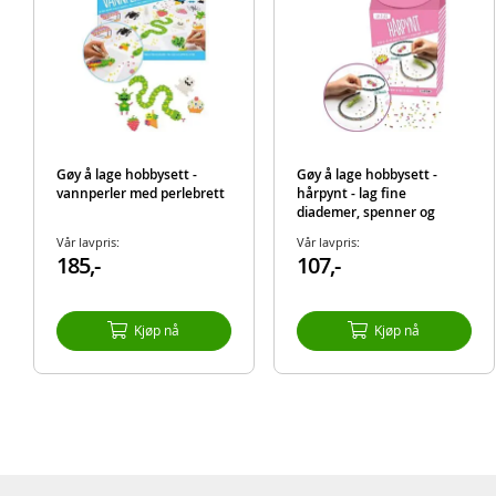
Gøy å lage hobbysett -
Gøy å lage hobbysett -
vannperler med perlebrett
hårpynt - lag fine
diademer, spenner og
dekorasjoner til hår
Vår lavpris:
Vår lavpris:
185,-
107,-
Kjøp nå
Kjøp nå