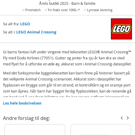
Årets butikk 2025 - Barn & familie
Prismatch
Fri frakt over 1000,-*
Lynrask levering
Se alt fra:
LEGO
Se alt i:
LEGO Animal Crossing
Gi barns fantasi luft under vingene med lekesettet LEGO® Animal Crossing™
Fly med Dodo Airlines (77051). Gutter og jenter fra sju år kan dra av sted
med flyet for å utforske en øde øy, akkurat som i Animal Crossing-dataspillet.
Med det funksjonsrike byggelekesettet kan barn finne på historier basert på
det velkjente Animal Crossing-scenarioet. Akkurat som i dataspillet har
flyplassen en brygge som går til en strand, et kontrolltårn og en oransje port
som kan åpnes. Når barn har bygget ferdig flyplassleken, kan de reisende gå
om bord ved å vise fram billetten sin. De kan snurre sjøflyets lekepropell og
leke at de sender minifigurene av piloten Wilbur og passasjer Tangy av gårde
Les hele beskrivelsen
på nye øyeeventyr.
Andre forslag til deg:
Settet finnes i LEGO Builder appen, hvor barn kan zoome og rotere modeller
i 3D og finne ut hvordan de kan tilpasse flyplassflagget. LEGO Animal
Crossing lekesett gir kreative gutter og jenter en gøyal fysisk versjon av