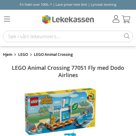
Fri frakt over 1000,-* | Lave priser hele året | Lynrask levering
Hand
Hjem
LEGO
LEGO Animal Crossing
LEGO Animal Crossing 77051 Fly med Dodo
Airlines