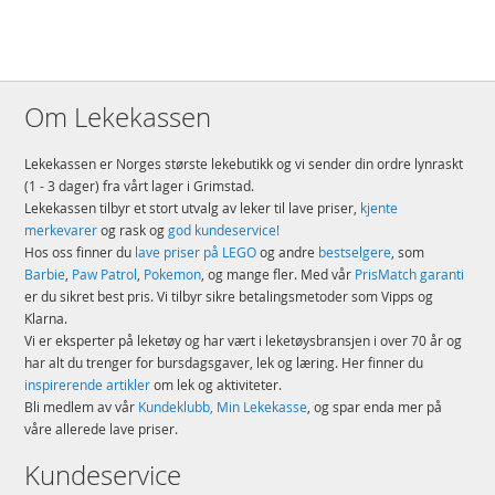
Detaljer:
Antall klosser: 292
Alder: fra 7 år
Om Lekekassen
Produktdetaljer
Modell
77051
Lekekassen er Norges største lekebutikk og vi sender din ordre lynraskt
EAN
5702017592718
(1 - 3 dager) fra vårt lager i Grimstad.
Lekekassen tilbyr et stort utvalg av leker til lave priser,
kjente
Merke
LEGO
merkevarer
og rask og
god kundeservice!
Hos oss finner du
lave priser på LEGO
og andre
bestselgere
, som
Barbie
,
Paw Patrol
,
Pokemon
, og mange fler. Med vår
PrisMatch garanti
er du sikret best pris. Vi tilbyr sikre betalingsmetoder som Vipps og
Klarna.
Vi er eksperter på leketøy og har vært i leketøysbransjen i over 70 år og
har alt du trenger for bursdagsgaver, lek og læring. Her finner du
inspirerende artikler
om lek og aktiviteter.
Bli medlem av vår
Kundeklubb, Min Lekekasse
, og spar enda mer på
våre allerede lave priser.
Kundeservice