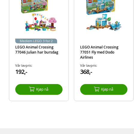
Medlem LEGO 3 for 2
LEGO Animal Crossing
LEGO Animal Crossing
77046 Julian har bursdag
77051 Fly med Dodo
Airlines
Vår lavpris:
Vår lavpris:
192,-
368,-
Kjøp nå
Kjøp nå