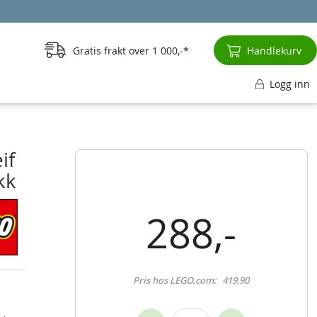
Gratis frakt over
1 000,-
Handlekurv
Logg inn
if
kk
288,-
Pris hos LEGO.com:
419,90