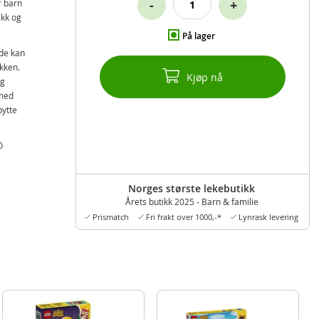
-
+
r barn
ikk og
På lager
 de kan
kken.
Kjøp nå
og
 med
bytte
O
riften
Norges største lekebutikk
rien
Årets butikk 2025 - Barn & familie
Prismatch
Fri frakt over 1000,-*
Lynrask levering
d
 Poppy
t
med