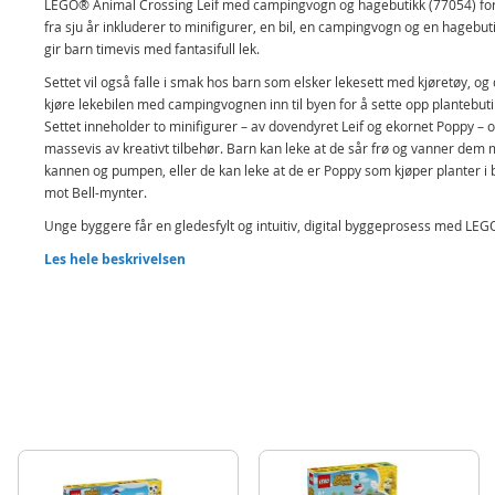
LEGO® Animal Crossing Leif med campingvogn og hagebutikk (77054) fo
fra sju år inkluderer to minifigurer, en bil, en campingvogn og en hagebut
gir barn timevis med fantasifull lek.
Settet vil også falle i smak hos barn som elsker lekesett med kjøretøy, og
kjøre lekebilen med campingvognen inn til byen for å sette opp plantebuti
Settet inneholder to minifigurer – av dovendyret Leif og ekornet Poppy – 
massevis av kreativt tilbehør. Barn kan leke at de sår frø og vanner dem
kannen og pumpen, eller de kan leke at de er Poppy som kjøper planter i 
mot Bell-mynter.
Unge byggere får en gledesfylt og intuitiv, digital byggeprosess med LEG
Builder appen, hvor de kan zoome og rotere modeller i 3D og spore framd
Les hele beskrivelsen
sin. De kan også utforske en hel verden av kreativ tilpasning og
historiefortelling med resten av byggesettene i LEGO Animal Crossing se
(selges separat).
Bil- og campingvognleke – byggesettet Leif med campingvogn og
hagebutikk gir jenter, gutter og fans av Animal Crossing™ timevis me
kreativ historiefortelling og fantasifull lek
To LEGO® minifigurer fra Animal Crossing™ – dette hagebutikksettet
inkluderer en minifigur av dovendyret Leif og en minifigur av ekornet
fra videospillserien
Mange måter å leke på – barn kan leke at de kjører bilen med påkoble
campingvogn, setter opp plantebutikken, planter frø og vanner dem 