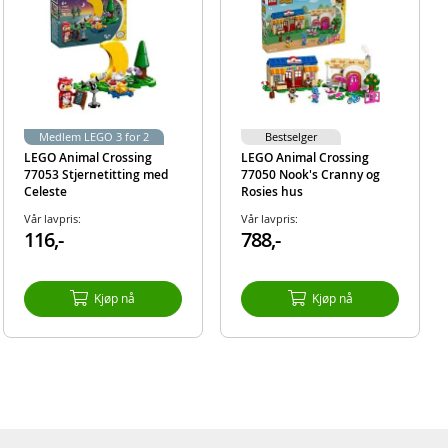
sånn
ha
 som
nter
Medlem LEGO 3 for 2
Bestselger
tene
LEGO Animal Crossing
LEGO Animal Crossing
n til å
77053 Stjernetitting med
77050 Nook's Cranny og
Celeste
Rosies hus
Vår lavpris:
Vår lavpris:
leke
116,-
788,-
 cm
Kjøp nå
Kjøp nå