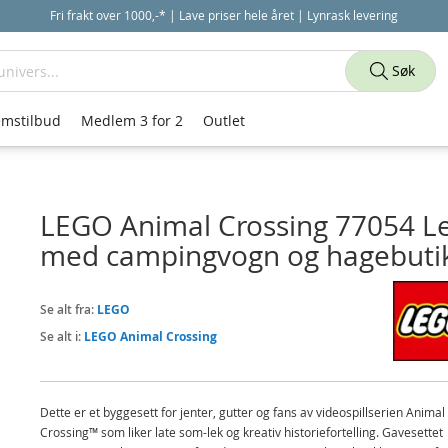
Fri frakt over 1000,-* | Lave priser hele året | Lynrask levering
Søk
mstilbud
Medlem 3 for 2
Outlet
LEGO Animal Crossing 77054 Le
med campingvogn og hagebuti
Se alt fra:
LEGO
Se alt i:
LEGO Animal Crossing
Dette er et byggesett for jenter, gutter og fans av videospillserien Animal
Crossing™ som liker late som-lek og kreativ historiefortelling. Gavesettet