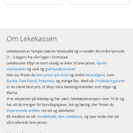
utforske og leke
Størrelse – dette LEGO® City settet består av 314 deler, og kjøretøyet er
11 cm høyt, 15 cm langt og 6 cm bredt
Detaljer:
Antall klosser: 314
Om Lekekassen
Alder: fra 6 år
Lekekassen er Norges største lekebutikk og vi sender din ordre lynraskt
Produktdetaljer
Modell
60426
(1 - 3 dager) fra vårt lager i Grimstad.
Lekekassen tilbyr et stort utvalg av leker til lave priser,
kjente
EAN
5702017586014
merkevarer
og rask og
god kundeservice!
Hos oss finner du
lave priser på LEGO
og andre
bestselgere
, som
Merke
LEGO
Barbie
,
Paw Patrol
,
Pokemon
, og mange fler. Med vår
PrisMatch garanti
er du sikret best pris. Vi tilbyr sikre betalingsmetoder som Vipps og
Klarna.
Vi er eksperter på leketøy og har vært i leketøysbransjen i over 70 år og
har alt du trenger for bursdagsgaver, lek og læring. Her finner du
inspirerende artikler
om lek og aktiviteter.
Bli medlem av vår
Kundeklubb, Min Lekekasse
, og spar enda mer på
våre allerede lave priser.