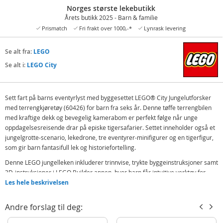
Norges største lekebutikk
Årets butikk 2025 - Barn & familie
Prismatch
Fri frakt over 1000,-*
Lynrask levering
Se alt fra:
LEGO
Se alt i:
LEGO City
Sett fart på barns eventyrlyst med byggesettet LEGO® City Jungelutforsker
med terrengkjøretøy (60426) for barn fra seks år. Denne tøffe terrengbilen
med kraftige dekk og bevegelig kamerabom er perfekt følge når unge
oppdagelsesreisende drar på episke tigersafarier. Settet inneholder også et
jungelgrotte-scenario, lekedrone, tre eventyrer-minifigurer og en tigerfigur,
som gir barn fantasifull lek og historiefortelling.
Denne LEGO jungelleken inkluderer trinnvise, trykte byggeinstruksjoner samt
3D-instruksjoner i LEGO Builder appen, hvor barn får intuitive verktøy for
zooming og rotering, slik at de kan se modeller fra alle synsvinkler mens de
Les hele beskrivelsen
bygger dem.
Andre forslag til deg:
LEGO City sett er flotte jule- og bursdagsgaver til barn og inneholder kule
kjøretøy og fartøy, realistiske byggverk og gøyale figurer som inspirerer dem