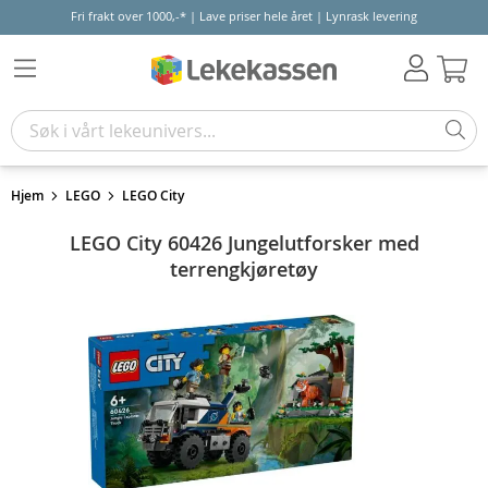
Fri frakt over 1000,-* | Lave priser hele året | Lynrask levering
Hand
Hjem
LEGO
LEGO City
LEGO City 60426 Jungelutforsker med
terrengkjøretøy