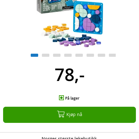
78,-
På lager
Kjøp nå
Norges største lekebutikk