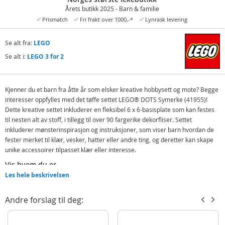
Årets butikk 2025 - Barn & familie
Prismatch
Fri frakt over 1000,-*
Lynrask levering
Se alt fra:
LEGO
Se alt i:
LEGO 3 for 2
Kjenner du et barn fra åtte år som elsker kreative hobbysett og mote? Begge
interesser oppfylles med det tøffe settet LEGO® DOTS Symerke (41955)!
Dette kreative settet inkluderer en fleksibel 6 x 6-basisplate som kan festes
til nesten alt av stoff, i tillegg til over 90 fargerike dekorfliser. Settet
inkluderer mønsterinspirasjon og instruksjoner, som viser barn hvordan de
fester merket til klær, vesker, hatter eller andre ting, og deretter kan skape
unike accessoirer tilpasset klær eller interesse.
Vis hvem du er
Les hele beskrivelsen
Med DOTS sett får barn gøyal LEGO lek og kan være kreative mens de lager
og dekorerer alle de ulike settene. Siden magien ligger i barnas egen fantasi,
er alt mulig med dette fleksible merket. DOTS sett er flotte som
Andre forslag til deg:
overraskelsesgaver eller gøyale bursdagsgaver til kreative barn.
Designe, vise fram, gjenta – overrask fans av kreative hobbysett med