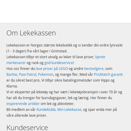
oppleve gøyal LEGO lek gjennom design og personlig tilpasning av
accessoirer og romdekor.
Kompromissløs kvalitet – helt siden 1958 har LEGO® komponenter
oppfylt strenge bransjestandarder som gjør at de alltid sitter godt
sammen.
Med sikkerheten i høysetet – LEGO® komponenter slippes i gulvet,
Om Lekekassen
varmes opp, knuses, vris og analyseres for å kontrollere at de oppfyller
strenge, globale sikkerhetsstandarder.
Lekekassen er Norges største lekebutikk og vi sender din ordre lynraskt
Detaljer:
(1 - 3 dager) fra vårt lager i Grimstad.
Lekekassen tilbyr et stort utvalg av leker til lave priser,
kjente
Antall klosser: 95
merkevarer
og rask og
god kundeservice!
Alder: fra 8 år
Hos oss finner du
lave priser på LEGO
og andre
bestselgere
, som
Barbie
,
Paw Patrol
,
Pokemon
, og mange fler. Med vår
PrisMatch garanti
Produktdetaljer
Modell
41955
er du sikret best pris. Vi tilbyr sikre betalingsmetoder som Vipps og
Klarna.
EAN
5702017156248
Vi er eksperter på leketøy og har vært i leketøysbransjen i over 70 år og
har alt du trenger for bursdagsgaver, lek og læring. Her finner du
Merke
LEGO
inspirerende artikler
om lek og aktiviteter.
Bli medlem av vår
Kundeklubb, Min Lekekasse
, og spar enda mer på
våre allerede lave priser.
Kundeservice