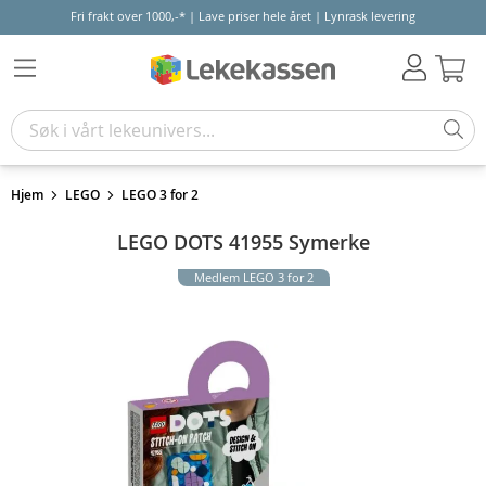
Fri frakt over 1000,-* | Lave priser hele året | Lynrask levering
Hand
Hjem
LEGO
LEGO 3 for 2
LEGO DOTS 41955 Symerke
Medlem LEGO 3 for 2